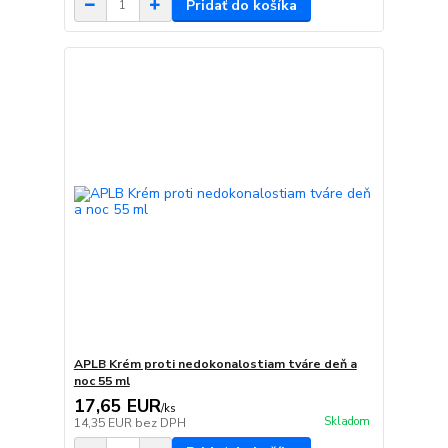
Pridať do košíka
APLB Krém proti nedokonalostiam tváre deň a
noc 55 ml
17,65 EUR
/
ks
Skladom
14,35 EUR
bez DPH