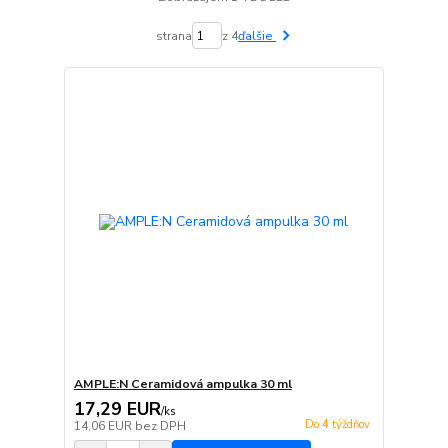
strana
z 4
ďalšie
AMPLE:N Ceramidová ampulka 30 ml
17,29 EUR
/
ks
Do 4 týždňov
14,06 EUR
bez DPH