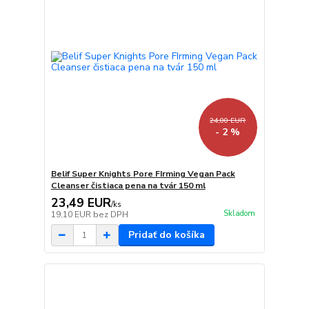
24,00 EUR
- 2 %
Belif Super Knights Pore FIrming Vegan Pack
Cleanser čistiaca pena na tvár 150 ml
23,49 EUR
/
ks
Skladom
19,10 EUR
bez DPH
Pridať do košíka