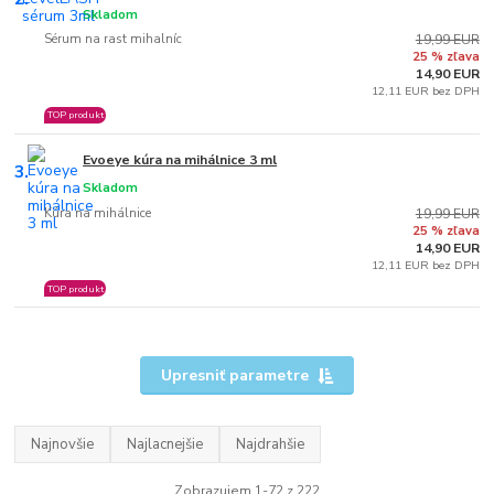
Skladom
Sérum na rast mihalníc
19,99 EUR
25 % zľava
14,90 EUR
12,11 EUR bez DPH
TOP produkt
Evoeye kúra na mihálnice 3 ml
3.
Skladom
Kúra na mihálnice
19,99 EUR
25 % zľava
14,90 EUR
12,11 EUR bez DPH
TOP produkt
Upresniť parametre
Najnovšie
Najlacnejšie
Najdrahšie
Zobrazujem 1-72 z 222