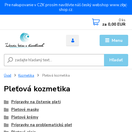
Pre nakupovanie v CZK prosím navštívte náš český webshop www.zks-
shop.cz.
0
ks
za
0,00 EUR
Menu
Hľadať
Úvod
Kozmetika
Pleťová kozmetika
Pleťová kozmetika
Prípravky na čistenie pleti
Pleťové masky
Pleťové krémy
Prípravky na problematickú pleť