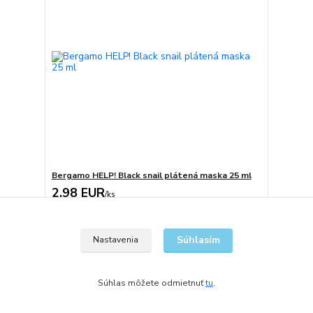
Bergamo HELP! Black snail plátená maska 25 ml
2,98 EUR
/
ks
Skladom
2,42 EUR
bez DPH
Pridať do košíka
Súhlasím
Nastavenia
Súhlas môžete odmietnuť
tu
.