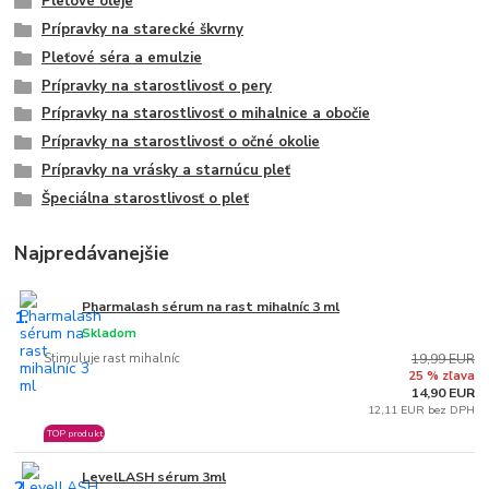
Pleťové oleje
Prípravky na starecké škvrny
Pleťové séra a emulzie
Prípravky na starostlivosť o pery
Prípravky na starostlivosť o mihalnice a obočie
Prípravky na starostlivosť o očné okolie
Prípravky na vrásky a starnúcu pleť
Špeciálna starostlivosť o pleť
Najpredávanejšie
Pharmalash sérum na rast mihalníc 3 ml
1.
Skladom
Stimuluje rast mihalníc
19,99 EUR
25 % zľava
14,90 EUR
12,11 EUR bez DPH
TOP produkt
LevelLASH sérum 3ml
2.