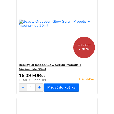
19,99 EUR
- 20 %
Beauty Of Joseon Glow Serum Propolis +
Niacinamide 30 ml
16,09 EUR
/
ks
Do 4 týždňov
13,08 EUR
bez DPH
Pridať do košíka