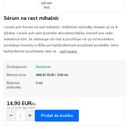
Sérum na rast mihalníc
LevelLash Sérum na rast mihalníc. Viditeľné výsledky získate už za 4
týždne. LevelLash vám pomôže dosiahnuť ďalšiu úroveň pre vaše
mihalnice tým, že stimuluje ich rast a posilňuje ich už od korienkov,
poskytuje hustotu a dĺžku pri každodennom používaní produktu. Jeho
každodenné používanie vám za...
celý popis
Dostupnosť
Skladom
Merná cena
496,67 EUR / 100 ml
Balenie
3 ml
jednotky
14,90 EUR
/
ks
12,11 EUR
bez DPH
Pridať do košíka