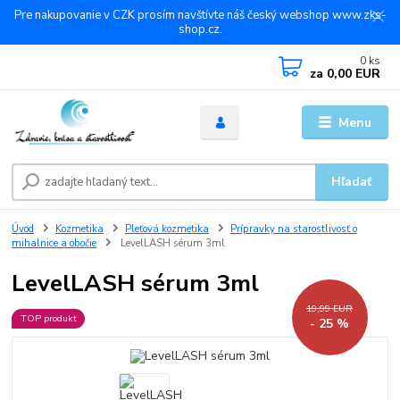
Pre nakupovanie v CZK prosím navštívte náš český webshop www.zks-
shop.cz.
0
ks
za
0,00 EUR
Menu
Hľadať
Úvod
Kozmetika
Pleťová kozmetika
Prípravky na starostlivosť o
mihalnice a obočie
LevelLASH sérum 3ml
LevelLASH sérum 3ml
19,99 EUR
TOP produkt
- 25 %