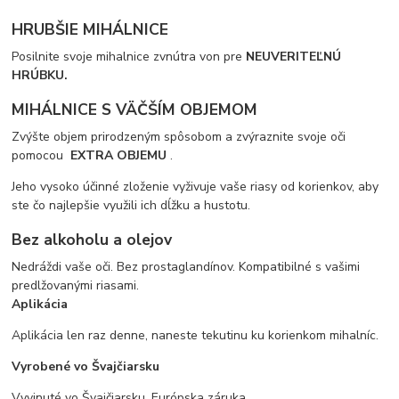
HRUBŠIE MIHÁLNICE
Posilnite svoje mihalnice zvnútra von pre
NEUVERITEĽNÚ
HRÚBKU.
MIHÁLNICE S VÄČŠÍM OBJEMOM
Zvýšte objem prirodzeným spôsobom a zvýraznite svoje oči
pomocou
EXTRA OBJEMU
.
Jeho vysoko účinné zloženie vyživuje vaše riasy od korienkov, aby
ste čo najlepšie využili ich dĺžku a hustotu.
Bez alkoholu a olejov
Nedráždi vaše oči. Bez prostaglandínov. Kompatibilné s vašimi
predlžovanými riasami.
Aplikácia
Aplikácia len raz denne, naneste tekutinu ku korienkom mihalníc.
Vyrobené vo Švajčiarsku
Vyvinuté vo Švajčiarsku. Európska záruka.