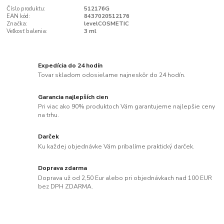
Číslo produktu:
512176G
EAN kód:
8437020512176
Značka:
levelCOSMETIC
Veľkosť balenia:
3 ml
Expedícia do 24 hodín
Tovar skladom odosielame najneskôr do 24 hodín.
Garancia najlepších cien
Pri viac ako 90% produktoch Vám garantujeme najlepšie ceny
na trhu.
Darček
Ku každej objednávke Vám pribalíme praktický darček.
Doprava zdarma
Doprava už od 2,50 Eur alebo pri objednávkach nad 100 EUR
bez DPH ZDARMA.