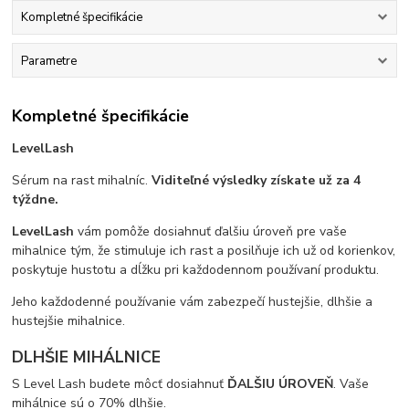
Kompletné špecifikácie
Parametre
Kompletné špecifikácie
LevelLash
Sérum na rast mihalníc.
Viditeľné výsledky získate už za 4
týždne.
LevelLash
vám pomôže dosiahnuť ďalšiu úroveň pre vaše
mihalnice tým, že stimuluje ich rast a posilňuje ich už od korienkov,
poskytuje hustotu a dĺžku pri každodennom používaní produktu.
Jeho každodenné používanie vám zabezpečí hustejšie, dlhšie a
hustejšie mihalnice.
DLHŠIE MIHÁLNICE
S Level Lash budete môcť dosiahnuť
ĎALŠIU ÚROVEŇ
. Vaše
mihálnice sú o 70% dlhšie.