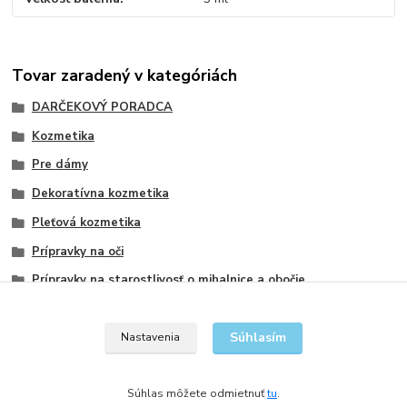
Tovar zaradený v kategóriách
DARČEKOVÝ PORADCA
Kozmetika
Pre dámy
Dekoratívna kozmetika
Pleťová kozmetika
Prípravky na oči
Prípravky na starostlivosť o mihalnice a obočie
Prípravky na starostlivosť o očné okolie
Súhlasím
Nastavenia
Súhlas môžete odmietnuť
tu
.