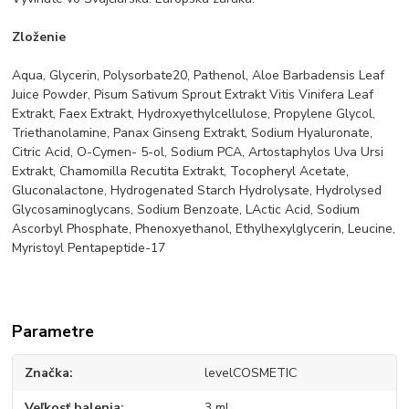
Zloženie
Aqua, Glycerin, Polysorbate20, Pathenol, Aloe Barbadensis Leaf
Juice Powder, Pisum Sativum Sprout Extrakt Vitis Vinifera Leaf
Extrakt, Faex Extrakt, Hydroxyethylcellulose, Propylene Glycol,
Triethanolamine, Panax Ginseng Extrakt, Sodium Hyaluronate,
Citric Acid, O-Cymen- 5-ol, Sodium PCA, Artostaphylos Uva Ursi
Extrakt, Chamomilla Recutita Extrakt, Tocopheryl Acetate,
Gluconalactone, Hydrogenated Starch Hydrolysate, Hydrolysed
Glycosaminoglycans, Sodium Benzoate, LActic Acid, Sodium
Ascorbyl Phosphate, Phenoxyethanol, Ethylhexylglycerin, Leucine,
Myristoyl Pentapeptide-17
Parametre
Značka
levelCOSMETIC
Veľkosť balenia
3 ml