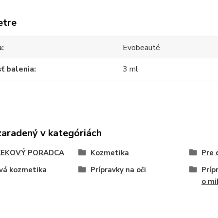
etre
a
Evobeauté
ť balenia
3 ml
zaradený v kategóriách
EKOVÝ PORADCA
Kozmetika
Pre
vá kozmetika
Prípravky na oči
Príp
o mi