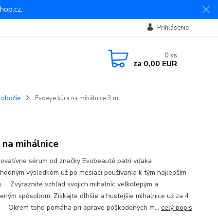
hop.cz.
Prihlásenie
0
ks
za
0,00 EUR
a obočie
Evoeye kúra na mihálnice 3 ml
 na mihálnice
novatívne sérum od značky Evobeauté patrí vďaka
hodným výsledkom už po mesiaci používania k tým najlepším
u. Zvýraznite vzhľad svojich mihalníc veľkolepým a
zeným spôsobom. Získajte dlhšie a hustejšie mihalnice už za 4
. Okrem toho pomáha pri oprave poškodených m...
celý popis