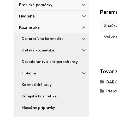
Erotické pomôcky
Param
Hygiena
Značk
Kozmetika
Veľkos
Dekoratívna kozmetika
Detská kozmetika
Dezodoranty a antiperspiranty
Tovar 
Holenie
DARČ
Kozmetické sady
Pleťo
Kórejská kozmetika
Masážne prípravky