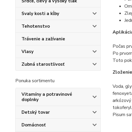
Srdce, cievy a vysoký tlak
Oml
Zle
Svaly kosti a kĺby
Jed
Tehotenstvo
Aplikáci
Trávenie a zažívanie
Počas prv
Vlasy
Po prvom 
Toto pokr
Zubná starostlivosť
Zloženi
Ponuka sortimentu
Voda, gly
fenoxyeta
Vitamíny a potravinové
doplnky
arkózový 
tokoferyl
Detský tovar
Pisum sa
Domácnosť