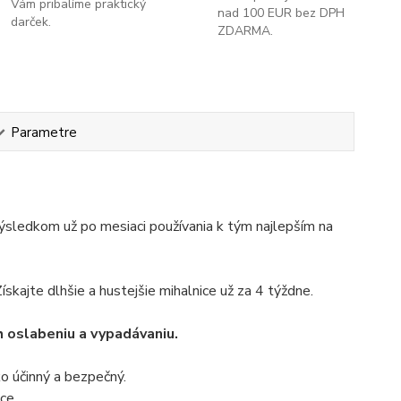
Vám pribalíme praktický
nad 100 EUR bez DPH
darček.
ZDARMA.
Parametre
sledkom už po mesiaci používania k tým najlepším na
skajte dlhšie a hustejšie mihalnice už za 4 týždne.
h oslabeniu a vypadávaniu.
o účinný a bezpečný.
ce.