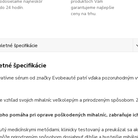
odosielame najneskôr
produktoch Vám
do 24 hodín.
garantujeme najlepšie
ceny na trhu.
etné špecifikácie
tné špecifikácie
vatívne sérum od značky Evobeauté patrí vďaka pozoruhodným vý
e vzhľad svojich mihalníc veľkolepým a prirodzeným spôsobom. Zí
ho pomáha pri oprave poškodených mihalníc, zabraňuje ic
utý medicínskymi metódami, klinicky testovaný a preukázal sa ak
ôže prirodzeným spôsobom dosiahnuť dlhšie a hustejšie mihálni