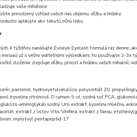
adzuje vaše mihálnice
pšite prirodzený vzhľad vašich rias objemu, dĺžky a hrúbky.
noducho aplikujte ako tekutú očnú linku.
a
ých 4 týždňov nanášajte Evoeye Eyelash Formula raz denne, ako 
mesiaci už s veľmi viditeľnými výsledkami, ho používajte 2-3x tý
očilé zloženie zlepšuje dĺžku, plnosť a hrúbku vašich mihalníc vid
e
cerín, pantenol, hydroxyetylcelulóza, polysorbát 20, propyléngly
nol, kyselina citrónová, 0-cymen-5-ol, sodná soľ PCA, glukonol
glukózo-aminoglykán sodný Ursi extrakt, kyselina mliečna, askor
acetát, extrakt z listov Vitis Vinifera, extrakt z faexu, etylhexyl
tivum, myristoyl pentapeptid-17