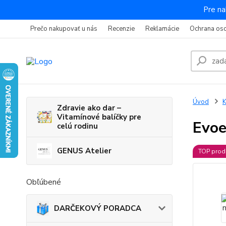
Pre na
Prečo nakupovať u nás
Recenzie
Reklamácie
Ochrana os
Úvod
K
Zdravie ako dar –
Vitamínové balíčky pre
Evoe
celú rodinu
GENUS Atelier
TOP prod
Obľúbené
DARČEKOVÝ PORADCA