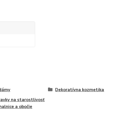
 dámy
Dekoratívna kozmetika
ravky na starostlivosť
halnice a obočie