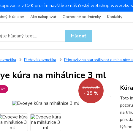
kupovanie v CZK prosím navštívte náš český webshop www.zks-s
obných údajov
Ako nakupovať
Obchodné podmienky
Kontakty
Hľadať
ozmetika
Pleťová kozmetika
Prípravky na starostlivosť o mihalnice 
ye kúra na mihálnice 3 ml
Kúra
19,99 EUR
ukt
- 25 %
Toto i
pozoru
na trh
prirod
týždne