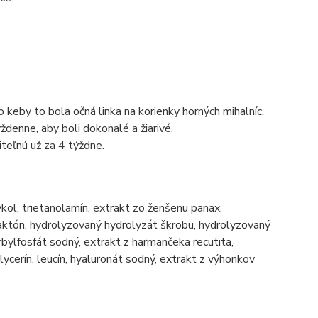
keby to bola očná linka na korienky horných mihalníc.
ždenne, aby boli dokonalé a žiarivé.
iteľnú už za 4 týždne.
kol, trietanolamín, extrakt zo ženšenu panax,
aktón, hydrolyzovaný hydrolyzát škrobu, hydrolyzovaný
bylfosfát sodný, extrakt z harmančeka recutita,
glycerín, leucín, hyaluronát sodný, extrakt z výhonkov