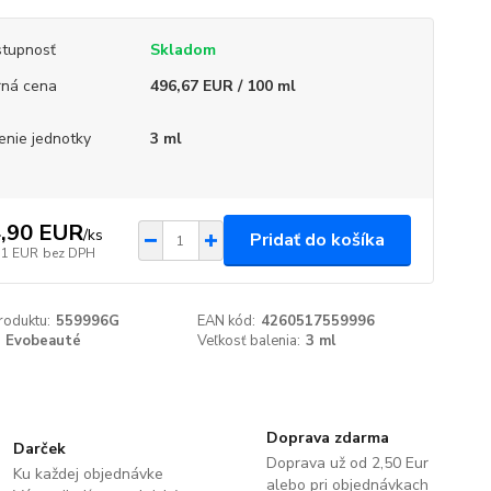
tupnosť
Skladom
ná cena
496,67 EUR / 100 ml
enie jednotky
3 ml
,90 EUR
/
ks
Pridať do košíka
11 EUR
bez DPH
roduktu:
559996G
EAN kód:
4260517559996
Evobeauté
Veľkosť balenia:
3 ml
Doprava zdarma
Darček
Doprava už od 2,50 Eur
Ku každej objednávke
alebo pri objednávkach