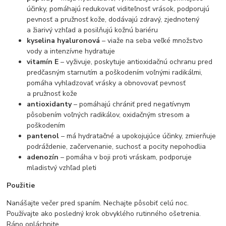
účinky, pomáhajú redukovať viditeľnosť vrások, podporujú
pevnosť a pružnosť kože, dodávajú zdravý, zjednotený
a žiarivý vzhľad a posilňujú kožnú bariéru
kyselina hyaluronová
–⁠⁠⁠⁠⁠⁠ viaže na seba veľké množstvo
vody a intenzívne hydratuje
vitamín E
– vyživuje, poskytuje antioxidačnú ochranu pred
predčasným starnutím a poškodením voľnými radikálmi,
pomáha vyhladzovať vrásky a obnovovať pevnosť
a pružnosť kože
antioxidanty
– pomáhajú chrániť pred negatívnym
pôsobením voľných radikálov, oxidačným stresom a
poškodením
pantenol
– má hydratačné a upokojujúce účinky, zmierňuje
podráždenie, začervenanie, suchosť a pocity nepohodlia
adenozín
– pomáha v boji proti vráskam, podporuje
mladistvý vzhľad pleti
Použitie
Nanášajte večer pred spaním. Nechajte pôsobiť celú noc.
Používajte ako posledný krok obvyklého rutinného ošetrenia.
Ráno opláchnite.