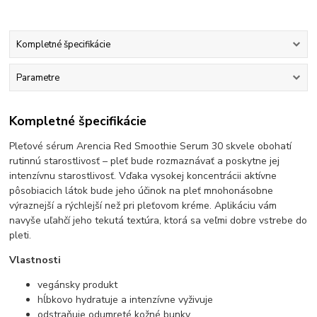
Kompletné špecifikácie
Parametre
Kompletné špecifikácie
Pleťové sérum Arencia Red Smoothie Serum 30 skvele obohatí
rutinnú starostlivosť – pleť bude rozmaznávať a poskytne jej
intenzívnu starostlivosť. Vďaka vysokej koncentrácii aktívne
pôsobiacich látok bude jeho účinok na pleť mnohonásobne
výraznejší a rýchlejší než pri pleťovom kréme. Aplikáciu vám
navyše uľahčí jeho tekutá textúra, ktorá sa veľmi dobre vstrebe do
pleti.
Vlastnosti
vegánsky produkt
hĺbkovo hydratuje a intenzívne vyživuje
odstraňuje odumreté kožné bunky