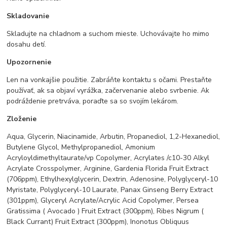
Skladovanie
Skladujte na chladnom a suchom mieste. Uchovávajte ho mimo
dosahu detí.
Upozornenie
Len na vonkajšie použitie. Zabráňte kontaktu s očami. Prestaňte
používať, ak sa objaví vyrážka, začervenanie alebo svrbenie. Ak
podráždenie pretrváva, poraďte sa so svojím lekárom.
Zloženie
Aqua, Glycerin, Niacinamide, Arbutin, Propanediol, 1,2-Hexanediol,
Butylene Glycol, Methylpropanediol, Amonium
Acryloyldimethyltaurate/vp Copolymer, Acrylates /c10-30 Alkyl
Acrylate Crosspolymer, Arginine, Gardenia Florida Fruit Extract
(706ppm), Ethylhexylglycerin, Dextrin, Adenosine, Polyglyceryl-10
Myristate, Polyglyceryl-10 Laurate, Panax Ginseng Berry Extract
(301ppm), Glyceryl Acrylate/Acrylic Acid Copolymer, Persea
Gratissima ( Avocado ) Fruit Extract (300ppm), Ribes Nigrum (
Black Currant) Fruit Extract (300ppm), Inonotus Obliquus