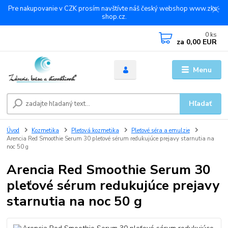
Pre nakupovanie v CZK prosím navštívte náš český webshop www.zks-
shop.cz.
0
ks
za
0,00 EUR
Menu
Hľadať
Úvod
Kozmetika
Pleťová kozmetika
Pleťové séra a emulzie
Arencia Red Smoothie Serum 30 pleťové sérum redukujúce prejavy starnutia na
noc 50 g
Arencia Red Smoothie Serum 30
pleťové sérum redukujúce prejavy
starnutia na noc 50 g