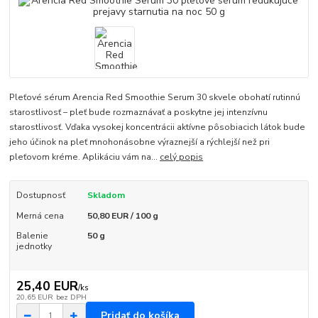
Pleťové sérum Arencia Red Smoothie Serum 30 skvele obohatí rutinnú
starostlivosť – pleť bude rozmaznávať a poskytne jej intenzívnu
starostlivosť. Vďaka vysokej koncentrácii aktívne pôsobiacich látok bude
jeho účinok na pleť mnohonásobne výraznejší a rýchlejší než pri
pleťovom kréme. Aplikáciu vám na...
celý popis
Dostupnosť
Skladom
Merná cena
50,80 EUR / 100 g
Balenie
50 g
jednotky
25,40 EUR
/
ks
20,65 EUR
bez DPH
Pridať do košíka