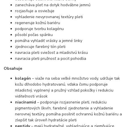
zanecháva pleť na dotyk hodvábne jemnú
rozjasňuje a osviežuje
vyhladenie nevyrovnanej textúry pleti
regeneruje kožnú bariéru
podporuje tvorbu kolagénu
pôsobí počas spánku
pomáha vyhladiť vrásky a jemné linky
zjednocuje farebný tón pleti
navracia pleti sviežosť a mladistvú krásu
navracia pleti pružnosť a pocit pohodlia
Obsahuje
kolagén
– viaže na seba veľké množstvo vody, udržuje tak
kožu dlhodobo hydratovanú, vďaka čomu podporuje
mladistvý, vyplnený a pružný vzhľad pokožky i redukciu
viditeľnosti vrások
niacínamid
– podporuje rozjasnenie pleti, redukciu
pigmentových škvŕn, farebné zjednotenie a vyhladenie
nerovnej textúry, pomáha posilniť ochrannú kožnú bariéru a
zlepšiť tak úroveň hydratácie pleti
peptidy
– majú hydratačné, vyhladzujúce a zjemňujúce