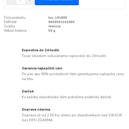
Číslo produktu:
kor_191889
EAN kód:
8809562191889
Značka:
Arencia
Veľkosť balenia:
50 g
Expedícia do 24 hodín
Tovar skladom odosielame najneskôr do 24 hodín.
Garancia najlepších cien
Pri viac ako 90% produktoch Vám garantujeme najlepšie ceny
na trhu.
Darček
Ku každej objednávke Vám pribalíme praktický darček.
Doprava zdarma
Doprava už od 2,50 Eur alebo pri objednávkach nad 100 EUR
bez DPH ZDARMA.