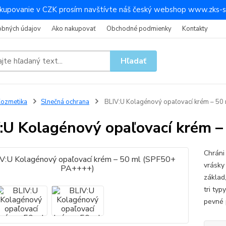
kupovanie v CZK prosím navštívte náš český webshop www.zks-s
obných údajov
Ako nakupovať
Obchodné podmienky
Kontakty
Hľadať
ozmetika
Slnečná ochrana
BLIV:U Kolagénový opaľovací krém – 50
:U Kolagénový opaľovací krém 
Chráni
vrásky
základ,
tri typ
pevné p