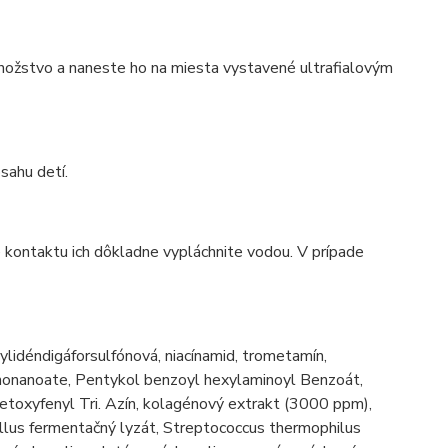
nožstvo a naneste ho na miesta vystavené ultrafialovým
sahu detí.
e kontaktu ich dôkladne vypláchnite vodou. V prípade
lylidéndigáforsulfónová, niacínamid, trometamín,
sononanoate, Pentykol benzoyl hexylaminoyl Benzoát,
metoxyfenyl Tri. Azín, kolagénový extrakt (3000 ppm),
illus fermentačný lyzát, Streptococcus thermophilus