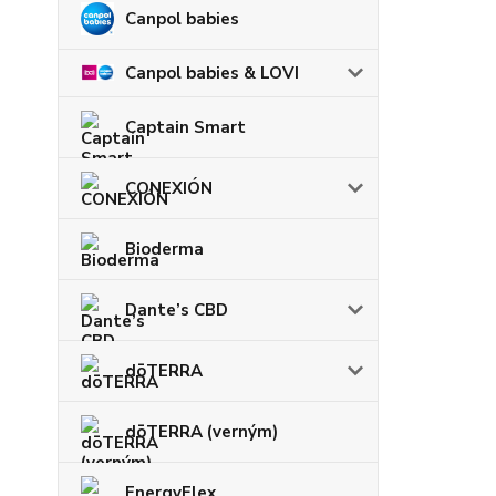
Canpol babies
Canpol babies & LOVI
Captain Smart
CONEXIÓN
Bioderma
Dante’s CBD
dōTERRA
dōTERRA (verným)
EnergyFlex