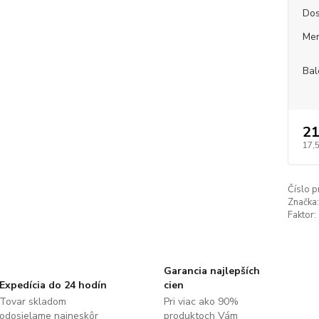
Dos
Mer
Bal
21
17,
Číslo p
Značka:
Faktor:
Garancia najlepších
Expedícia do 24 hodín
cien
Tovar skladom
Pri viac ako 90%
odosielame najneskôr
produktoch Vám