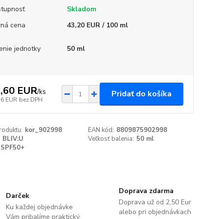
tupnosť
Skladom
ná cena
43,20 EUR / 100 ml
enie jednotky
50 ml
,60 EUR
/
ks
Pridať do košíka
56 EUR
bez DPH
roduktu:
kor_902998
EAN kód:
8809875902998
BLIV:U
Veľkosť balenia:
50 ml
SPF50+
Doprava zdarma
Darček
Doprava už od 2,50 Eur
Ku každej objednávke
alebo pri objednávkach
Vám pribalíme praktický