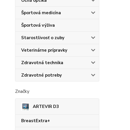
Očná optika
Športová medicína
Športová výživa
Starostlivosť o zuby
Veterinárne prípravky
Zdravotná technika
Zdravotné potreby
Značky
ARTEVIR D3
BreastExtra+