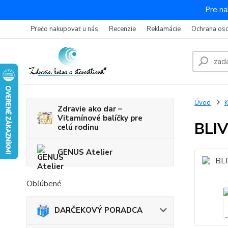
Pre na
Prečo nakupovať u nás
Recenzie
Reklamácie
Ochrana os
Úvod
K
Zdravie ako dar –
Vitamínové balíčky pre
BLIV
celú rodinu
GENUS Atelier
Obľúbené
DARČEKOVÝ PORADCA