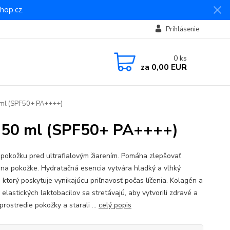
hop.cz.
Prihlásenie
0
ks
za
0,00 EUR
 ml (SPF50+ PA++++)
– 50 ml (SPF50+ PA++++)
 pokožku pred ultrafialovým žiarením. Pomáha zlepšovať
 na pokožke. Hydratačná esencia vytvára hladký a vlhký
 ktorý poskytuje vynikajúcu priľnavosť počas líčenia. Kolagén a
y elastických laktobacilov sa stretávajú, aby vytvorili zdravé a
rostredie pokožky a starali ...
celý popis