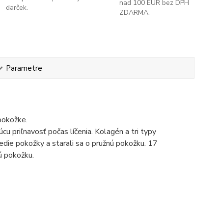
nad 100 EUR bez DPH
darček.
ZDARMA.
Parametre
pokožke.
cu priľnavosť počas líčenia. Kolagén a tri typy
redie pokožky a starali sa o pružnú pokožku. 17
ú pokožku.