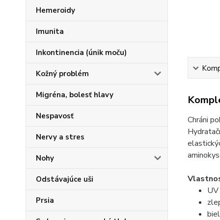
Hemeroidy
Imunita
Inkontinencia (únik moču)
Kompl
Kožný problém
Migréna, bolesť hlavy
Komple
Nespavosť
Chráni po
Hydratačn
Nervy a stres
elastický
aminokyse
Nohy
Vlastno
Odstávajúce uši
UV 
Prsia
zle
bie