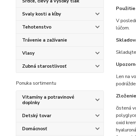
Srdce, cievy a vysoký tlak
Použitie
Svaly kosti a kĺby
V posledn
Tehotenstvo
lúčom.
Skladov
Trávenie a zažívanie
Skladujte
Vlasy
Upozorn
Zubná starostlivosť
Len na vo
Ponuka sortimentu
podrážden
Zloženi
Vitamíny a potravinové
doplnky
čistená v
polyglyce
Detský tovar
oxid krem
Domácnosť
hyaluroná