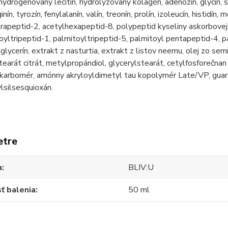
hydrogenovaný lecitín, hydrolyzovaný kolagén, adenozín, glycín, s
ginín, tyrozín, fenylalanín, valín, treonín, prolín, izoleucín, histidín
rapeptid-2, acetylhexapeptid-8, polypeptid kyseliny askorbovej,
oyltripeptid-1, palmitoyltripeptid-5, palmitoyl pentapeptid-4, 
glycerín, extrakt z nasturtia, extrakt z listov neemu, olej zo se
tearát citrát, metylpropándiol, glycerylstearát, cetylfosforečna
 karbomér, amónny akryloyldimetyl tau kopolymér Late/VP, guar
lsilsesquioxán.
etre
a
BLIV:U
ť balenia
50 ml