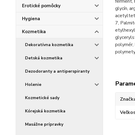
ferment, 
Erotické pomôcky
glycín, ar
acetyltet
Hygiena
7, Palmit
etylhexyl
Kozmetika
glyceryls
polymér,
Dekoratívna kozmetika
polymety
Detská kozmetika
Dezodoranty a antiperspiranty
Param
Holenie
Kozmetické sady
Značk
Kórejská kozmetika
Veľkos
Masážne prípravky