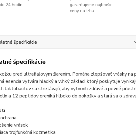
do 24 hodín.
garantujeme najlepšie
ceny na trhu.
etné špecifikácie
tné špecifikácie
kožku pred ultrafialovým žiarením. Pomáha zlepšovať vrásky na 
á esencia vytvára hladký a vlhký základ, ktorý poskytuje vynikajú
ch laktobacilov sa stretávajú, aby vytvorili zdravé a pevné prost
lín a 12 peptidov preniká hlboko do pokožky a stará sa o zdrav
sti
ochrana
pšenie vrások
liaca trojfunkčná kozmetika