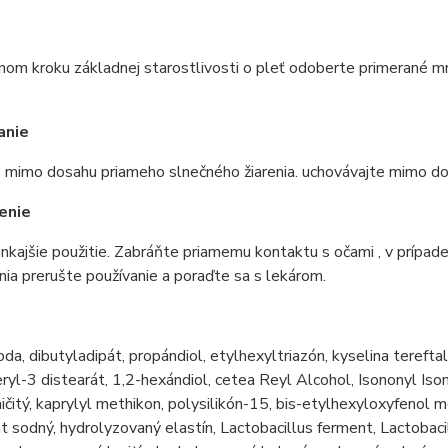
om kroku základnej starostlivosti o pleť odoberte primerané m
anie
 mimo dosahu priameho slnečného žiarenia. uchovávajte mimo do
enie
nkajšie použitie. Zabráňte priamemu kontaktu s očami , v prípad
ia prerušte používanie a poraďte sa s lekárom.
e
oda, dibutyladipát, propándiol, etylhexyltriazón, kyselina terefta
ryl-3 distearát, 1,2-hexándiol, cetea Reyl Alcohol, Isononyl I
ičitý, kaprylyl methikon, polysilikón-15, bis-etylhexyloxyfenol 
t sodný, hydrolyzovaný elastín, Lactobacillus ferment, Lactobac