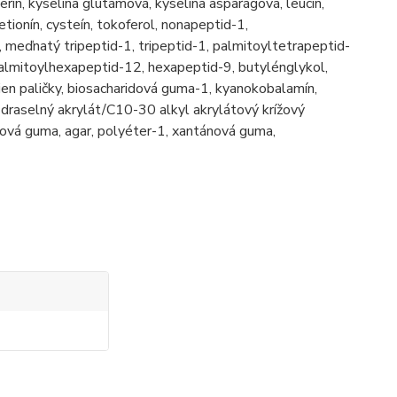
erín, kyselina glutámová, kyselina asparágová, leucín,
, metionín, cysteín, tokoferol, nonapeptid-1,
 meďnatý tripeptid-1, tripeptid-1, palmitoyltetrapeptid-
palmitoylhexapeptid-12, hexapeptid-9, butylénglykol,
mien paličky, biosacharidová guma-1, kyanokobalamín,
n draselný akrylát/C10-30 alkyl akrylátový krížový
ová guma, agar, polyéter-1, xantánová guma,