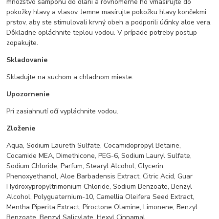
množstvo šampónu do dlaní a rovnomerne ho vmasírujte do
pokožky hlavy a vlasov. Jemne masírujte pokožku hlavy končekmi
prstov, aby ste stimulovali krvný obeh a podporili účinky aloe vera.
Dôkladne opláchnite teplou vodou. V prípade potreby postup
zopakujte.
Skladovanie
Skladujte na suchom a chladnom mieste.
Upozornenie
Pri zasiahnutí očí vypláchnite vodou.
Zloženie
Aqua, Sodium Laureth Sulfate, Cocamidopropyl Betaine,
Cocamide MEA, Dimethicone, PEG-6, Sodium Lauryl Sulfate,
Sodium Chloride, Parfum, Stearyl Alcohol, Glycerin,
Phenoxyethanol, Aloe Barbadensis Extract, Citric Acid, Guar
Hydroxypropyltrimonium Chloride, Sodium Benzoate, Benzyl
Alcohol, Polyguaternium-10, Camellia Oleifera Seed Extract,
Mentha Piperita Extract, Piroctone Olamine, Limonene, Benzyl
Benzoate, Benzyl Salicylate, Hexyl Cinnamal