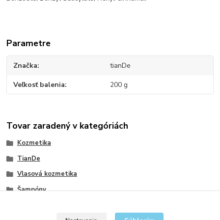
Parametre
Značka
tianDe
Veľkosť balenia
200 g
Tovar zaradený v kategóriách
Kozmetika
TianDe
Vlasová kozmetika
Šampóny
Vlasová regenerácia