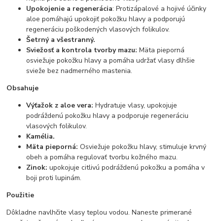
Upokojenie a regenerácia
: Protizápalové a hojivé účinky
aloe pomáhajú upokojiť pokožku hlavy a podporujú
regeneráciu poškodených vlasových folikulov.
Šetrný a všestranný.
Sviežosť a kontrola tvorby mazu:
Mäta pieporná
osviežuje pokožku hlavy a pomáha udržať vlasy dlhšie
svieže bez nadmerného mastenia.
Obsahuje
Výťažok z aloe vera:
Hydratuje vlasy, upokojuje
podráždenú pokožku hlavy a podporuje regeneráciu
vlasových folikulov.
Kamélia.
Mäta pieporná:
Osviežuje pokožku hlavy, stimuluje krvný
obeh a pomáha regulovať tvorbu kožného mazu.
Zinok:
upokojuje citlivú podráždenú pokožku a pomáha v
boji proti lupinám.
Použitie
Dôkladne navlhčite vlasy teplou vodou. Naneste primerané