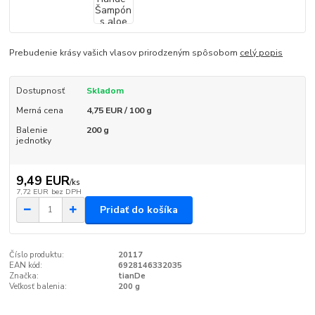
Prebudenie krásy vašich vlasov prirodzeným spôsobom
celý popis
Dostupnosť
Skladom
Merná cena
4,75 EUR / 100 g
Balenie
200 g
jednotky
9,49 EUR
/
ks
7,72 EUR
bez DPH
Pridať do košíka
Číslo produktu:
20117
EAN kód:
6928146332035
Značka:
tianDe
Veľkosť balenia:
200 g