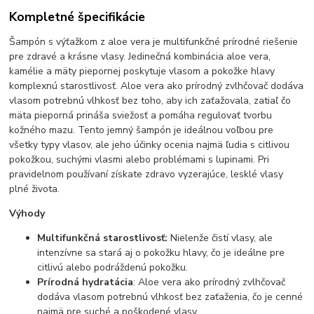
Kompletné špecifikácie
Šampón s výťažkom z aloe vera je multifunkčné prírodné riešenie
pre zdravé a krásne vlasy. Jedinečná kombinácia aloe vera,
kamélie a mäty piepornej poskytuje vlasom a pokožke hlavy
komplexnú starostlivosť. Aloe vera ako prírodný zvlhčovač dodáva
vlasom potrebnú vlhkosť bez toho, aby ich zaťažovala, zatiaľ čo
mäta pieporná prináša sviežosť a pomáha regulovať tvorbu
kožného mazu. Tento jemný šampón je ideálnou voľbou pre
všetky typy vlasov, ale jeho účinky ocenia najmä ľudia s citlivou
pokožkou, suchými vlasmi alebo problémami s lupinami. Pri
pravidelnom používaní získate zdravo vyzerajúce, lesklé vlasy
plné života.
Výhody
Multifunkčná starostlivosť:
Nielenže čistí vlasy, ale
intenzívne sa stará aj o pokožku hlavy, čo je ideálne pre
citlivú alebo podráždenú pokožku.
Prírodná hydratácia
: Aloe vera ako prírodný zvlhčovač
dodáva vlasom potrebnú vlhkosť bez zaťaženia, čo je cenné
najmä pre suché a poškodené vlasy.