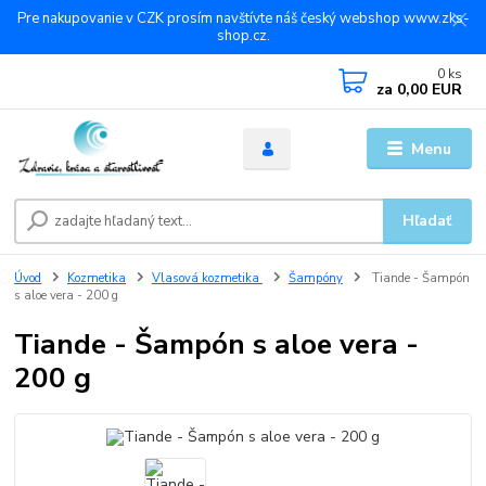
Pre nakupovanie v CZK prosím navštívte náš český webshop www.zks-
shop.cz.
0
ks
za
0,00 EUR
Menu
Hľadať
Úvod
Kozmetika
Vlasová kozmetika
Šampóny
Tiande - Šampón
s aloe vera - 200 g
Tiande - Šampón s aloe vera -
200 g