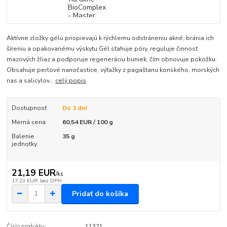
Aktívne zložky gélu prispievajú k rýchlemu odstráneniu akné, bránia ich
šíreniu a opakovanému výskytu.Gél sťahuje póry, reguluje činnosť
mazových žliaz a podporuje regeneráciu buniek, čím obnovuje pokožku.
Obsahuje perlové nanočastice, výťažky z pagaštanu konského, morských
rias a salicylov...
celý popis
Dostupnosť
Do 3 dní
Merná cena
60,54 EUR / 100 g
Balenie
35 g
jednotky
21,19 EUR
/
ks
17,23 EUR
bez DPH
Pridať do košíka
Číslo produktu:
11321