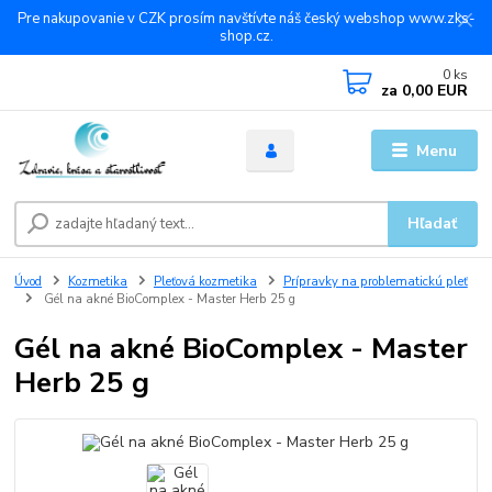
Pre nakupovanie v CZK prosím navštívte náš český webshop www.zks-
shop.cz.
0
ks
za
0,00 EUR
Menu
Hľadať
Úvod
Kozmetika
Pleťová kozmetika
Prípravky na problematickú pleť
Gél na akné BioComplex - Master Herb 25 g
Gél na akné BioComplex - Master
Herb 25 g