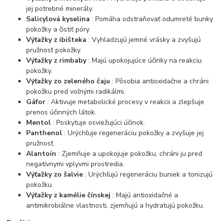
jej potrebné minerály.
Salicylová kyselina
: Pomáha odstraňovať odumreté bunky
pokožky a čistiť póry.
Výťažky z ibišteka
: Vyhladzujú jemné vrásky a zvyšujú
pružnosť pokožky.
Výťažky z rimbaby
: Majú upokojujúce účinky na reakciu
pokožky.
Výťažky zo zeleného čaju
: Pôsobia antioxidačne a chráni
pokožku pred voľnými radikálmi.
Gáfor
: Aktivuje metabolické procesy v reakcii a zlepšuje
prenos účinných látok.
Mentol
: Poskytuje osviežujúci účinok.
Panthenol
: Urýchľuje regeneráciu pokožky a zvyšuje jej
pružnosť.
Alantoín
: Zjemňuje a upokojuje pokožku, chráni ju pred
negatívnymi vplyvmi prostredia.
Výťažky zo šalvie
: Urýchľujú regeneráciu buniek a tonizujú
pokožku.
Výťažky z kamélie čínskej
: Majú antioxidačné a
antimikrobiálne vlastnosti, zjemňujú a hydratujú pokožku.