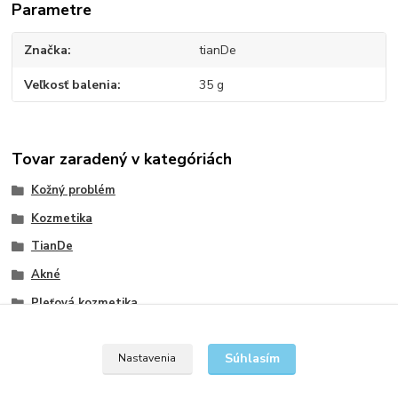
Parametre
Značka
tianDe
Veľkosť balenia
35 g
Tovar zaradený v kategóriách
Kožný problém
Kozmetika
TianDe
Akné
Pleťová kozmetika
Prípravky na problematickú pleť
Súhlasím
Nastavenia