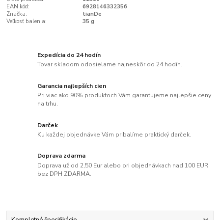
EAN kód:
6928146332356
Značka:
tianDe
Veľkosť balenia:
35 g
Expedícia do 24 hodín
Tovar skladom odosielame najneskôr do 24 hodín.
Garancia najlepších cien
Pri viac ako 90% produktoch Vám garantujeme najlepšie ceny
na trhu.
Darček
Ku každej objednávke Vám pribalíme praktický darček.
Doprava zdarma
Doprava už od 2,50 Eur alebo pri objednávkach nad 100 EUR
bez DPH ZDARMA.