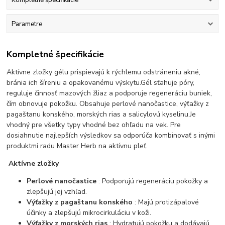
Kompletné špecifikácie
Parametre
Kompletné špecifikácie
Aktívne zložky gélu prispievajú k rýchlemu odstráneniu akné,
bránia ich šíreniu a opakovanému výskytu.Gél sťahuje póry,
reguluje činnosť mazových žliaz a podporuje regeneráciu buniek,
čím obnovuje pokožku. Obsahuje perlové nanočastice, výťažky z
pagaštanu konského, morských rias a salicylovú kyselinu.Je
vhodný pre všetky typy vhodné bez ohľadu na vek. Pre
dosiahnutie najlepších výsledkov sa odporúča kombinovať s inými
produktmi radu Master Herb na aktívnu pleť.
Aktívne zložky
Perlové nanočastice
: Podporujú regeneráciu pokožky a
zlepšujú jej vzhľad.
Výťažky z pagaštanu konského
: Majú protizápalové
účinky a zlepšujú mikrocirkuláciu v koži.
Výťažky z morských rias
: Hydratujú pokožku a dodávajú