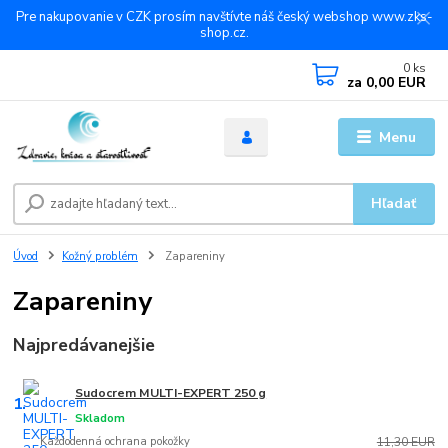
Pre nakupovanie v CZK prosím navštívte náš český webshop www.zks-
shop.cz.
0
ks
za
0,00 EUR
Menu
Hľadať
Úvod
Kožný problém
Zapareniny
Zapareniny
Najpredávanejšie
Sudocrem MULTI-EXPERT 250 g
1.
Skladom
Každodenná ochrana pokožky
11,30 EUR