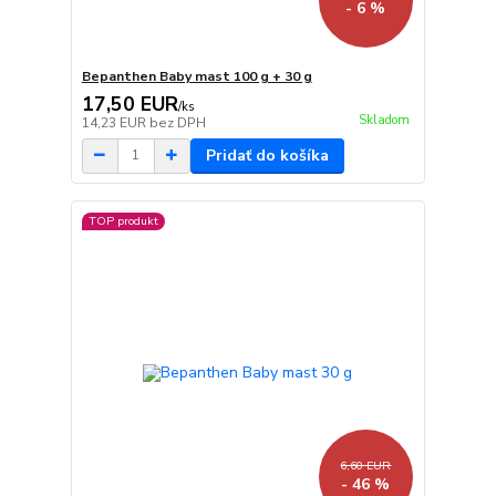
- 6 %
Bepanthen Baby mast 100 g + 30 g
17,50 EUR
/
ks
Skladom
14,23 EUR
bez DPH
Pridať do košíka
TOP produkt
6,60 EUR
- 46 %