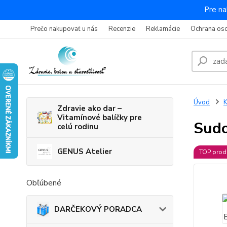
Pre na
Prečo nakupovať u nás
Recenzie
Reklamácie
Ochrana os
Úvod
K
Zdravie ako dar –
Vitamínové balíčky pre
Sud
celú rodinu
GENUS Atelier
TOP prod
Obľúbené
DARČEKOVÝ PORADCA