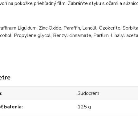
orí na pokožke priehľadný film. Zabráňte styku s očami a sliznic
e
affinum Liguidum, Zinc Oxide, Paraffin, Lanolil, Ozokerite, Sorb
cohol, Propylene glycol, Benzyl cinnamate, Parfum, Linalyl aceta
etre
a
Sudocrem
ť balenia
125 g