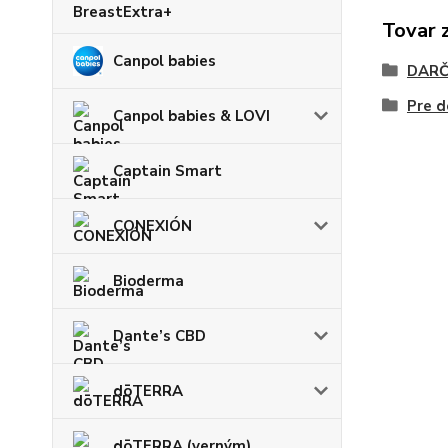
BreastExtra+
Tovar 
Canpol babies
DARČ
Pre d
Canpol babies & LOVI
Captain Smart
CONEXIÓN
Bioderma
Dante’s CBD
dōTERRA
dōTERRA (verným)