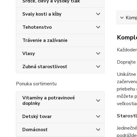
Srdce, cievy a vysoký tlak
Svaly kosti a kĺby
Kompl
Tehotenstvo
Komple
Trávenie a zažívanie
Každodenn
Vlasy
Doprajte 
Zubná starostlivosť
Unikátne 
začervena
Ponuka sortimentu
priebehu 
môžete p
Vitamíny a potravinové
doplnky
veľkostia
Starostl
Detský tovar
Jedinečné
Domácnosť
podrážden