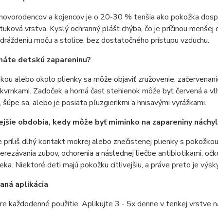
novorodencov a kojencov je o 20-30 % tenšia ako pokožka dospe
tuková vrstva. Kyslý ochranný plášť chýba, čo je príčinou menšej
dráždeniu moču a stolice, bez dostatočného prístupu vzduchu.
náte detskú zapareninu?
kou alebo okolo plienky sa môže objaviť zružovenie, začervenani
kvrnkami. Zadoček a horná časť stehienok môže byť červená a vlhk
 šúpe sa, alebo je posiata pľuzgierikmi a hnisavými vyrážkami.
ejšie obdobia, kedy môže byť miminko na zapareniny náchyl
je príliš dlhý kontakt mokrej alebo znečistenej plienky s pokožkou
erezávania zubov, ochorenia a následnej liečbe antibiotikami, o
eka. Niektoré deti majú pokožku citlivejšiu, a práve preto je výsky
ná aplikácia
e každodenné použitie. Aplikujte 3 - 5x denne v tenkej vrstve