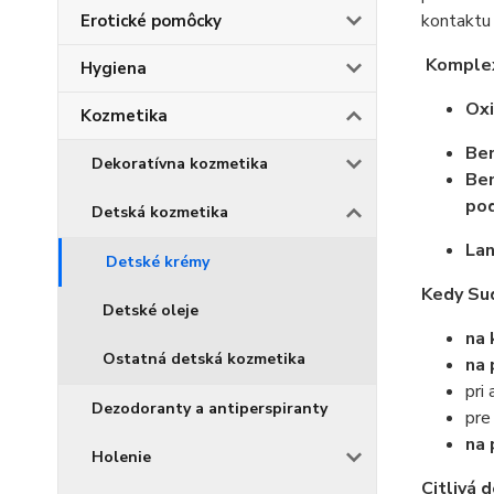
kontaktu 
Erotické pomôcky
Komple
Hygiena
Oxi
Kozmetika
Ben
Dekoratívna kozmetika
Ben
pod
Detská kozmetika
Lan
Detské krémy
Kedy Su
Detské oleje
na 
Ostatná detská kozmetika
na 
pri
Dezodoranty a antiperspiranty
pre
na 
Holenie
Citlivá 