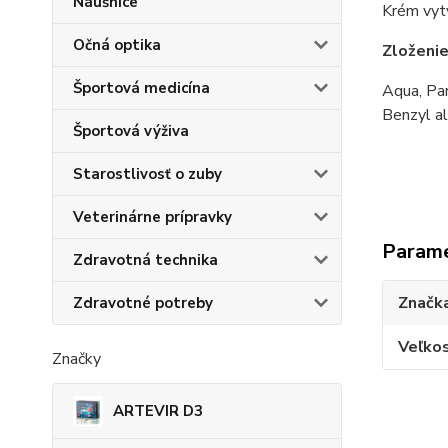
Náušnice
Krém vytv
Očná optika
Zloženi
Športová medicína
Aqua, Par
Benzyl al
Športová výživa
Starostlivosť o zuby
Veterinárne prípravky
Param
Zdravotná technika
Značk
Zdravotné potreby
Veľkos
Značky
ARTEVIR D3