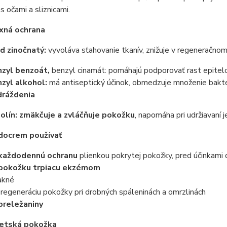
s očami a sliznicami.
xná ochrana
d zinočnatý:
vyvoláva sťahovanie tkanív, znižuje v regeneračnom
zyl benzoát,
benzyl cinamát: pomáhajú podporovať rast epitelov
zyl alkohol:
má antiseptický účinok, obmedzuje množenie bakté
ráždenia
olín: zmäkčuje a zvláčňuje pokožku
, napomáha pri udržiavaní j
docrem používať
každodennú ochranu
plienkou pokrytej pokožky, pred účinkami d
pokožku trpiacu ekzémom
 akné
 regeneráciu pokožky pri drobných spáleninách a omrzlinách
preležaniny
detská pokožka