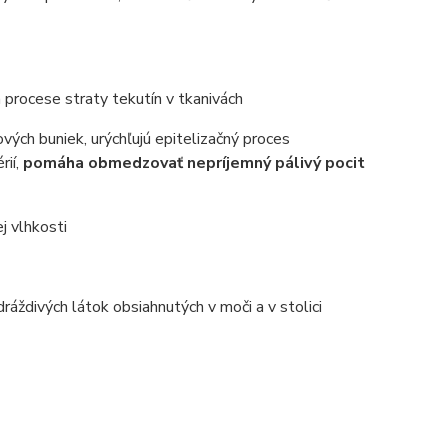
 procese straty tekutín v tkanivách
ých buniek, urýchľujú epitelizačný proces
rií,
pomáha obmedzovať nepríjemný pálivý pocit
ej vlhkosti
ráždivých látok obsiahnutých v moči a v stolici