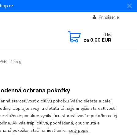
hop.cz.
Prihlásenie
0
ks
za
0,00 EUR
PERT 125 g
odenná ochrana pokožky
enná starostlivosť o citlivú pokožku Vášho dieťaťa a celej
odiny! Doprajte svojmu dieťaťu tú najjemnejšiu starostlivosť!
ne zloženie ponúkne vynikajúcu starostlivosť o pokožku celej
odine. Ak vás trápi citlivá, podráždená, opuchnutá a
enaná pokožka, stačí naniesť tenk...
celý popis