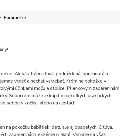
Parametre
iny!
odine. Ak vás trápi citlivá, podráždená, opuchnutá a
 jemne vtrieť a nechať vstrebať. Krém na pokožke v
ráždivými účinkami moču a stolice. Plienkovým zapareninám
ky. Sudocrem môžete kúpiť v niekoľkých praktických
so sebou v kočíku, alebo na cestách.
 na pokožku bábätiek, detí, ale aj dospelých. Citlivá,
ých zapareninách, ekzéme či akné. Vyhnite sa však