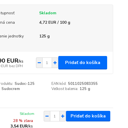
tupnosť
Skladom
ná cena
4,72 EUR / 100 g
enie jednotky
125 g
90 EUR
/
ks
Pridať do košíka
0 EUR
bez DPH
roduktu:
Sudoc-125
EAN kód:
5011025083355
Sudocrem
Veľkosť balenia:
125 g
Skladom
Pridať do košíka
28 % zľava
3,54 EUR
/
ks