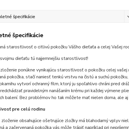
etné špecifikácie
tné špecifikácie
á starostlivosť o citlivú pokožku Vášho dieťaťa a celej Vašej rod
svojmu dieťaťu tú najjemnejšiu starostlivosť!
zloženie ponúkne vynikajúcu starostlivosť o pokožku celej vašej r
ná pokožka, stačí naniesť tenkú vrstvu na čistú a suchú pokožku,
okamihu vytvorí ochranný film, ktorý ju spoľahlivo chráni pred d
redchádzať pravidelným nanášaním krému pri každej výmene plien
ch balení. Bez problémov ho tak môžete mať nielen doma, ale aj 
ivosť pre celú rodinu
 zloženie obsahujúce ošetrujúce zložky má blahodarný vplyv nielen
á a začervenaná pokožka vás môže trápiť napríklad pri nepríjemn