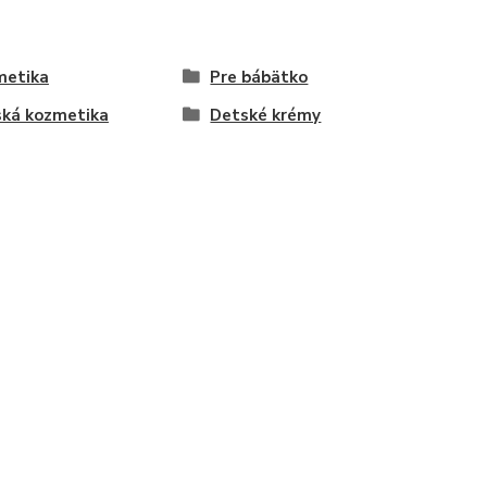
metika
Pre bábätko
ká kozmetika
Detské krémy