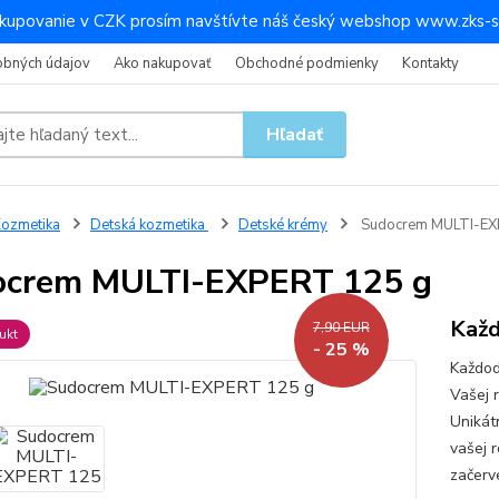
kupovanie v CZK prosím navštívte náš český webshop www.zks-s
obných údajov
Ako nakupovať
Obchodné podmienky
Kontakty
Hľadať
ozmetika
Detská kozmetika
Detské krémy
Sudocrem MULTI-EX
ocrem MULTI-EXPERT 125 g
Každ
7,90 EUR
ukt
- 25 %
Každod
Vašej r
Unikát
vašej r
začerv