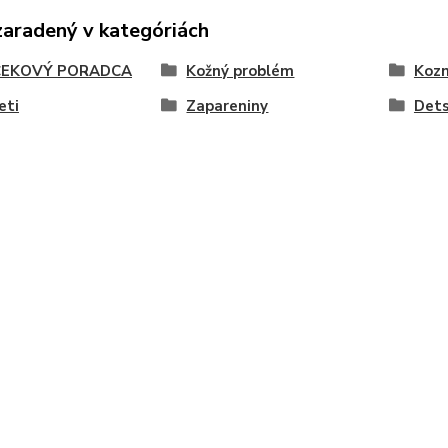
zaradený v kategóriách
EKOVÝ PORADCA
Kožný problém
Koz
eti
Zapareniny
Dets