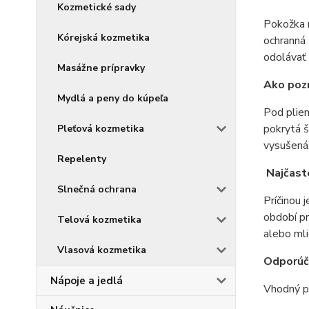
Kozmetické sady
Pokožka 
Kórejská kozmetika
ochranná 
odolávať 
Masážne prípravky
Ako poz
Mydlá a peny do kúpeľa
Pod plien
pokrytá š
Pleťová kozmetika
vysušená,
Repelenty
Najčast
Slnečná ochrana
Príčinou 
období pr
Telová kozmetika
alebo mli
Vlasová kozmetika
Odporúča
Nápoje a jedlá
Vhodný pr