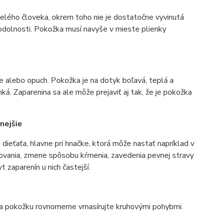
lého človeka, okrem toho nie je dostatočne vyvinutá
 odolnosti. Pokožka musí navyše v mieste plienky
e alebo opuch. Pokožka je na dotyk boľavá, teplá a
á. Zaparenina sa ale môže prejaviť aj tak, že je pokožka
nejšie
 dieťaťa, hlavne pri hnačke, ktorá môže nastať napríklad v
čkovania, zmene spôsobu kŕmenia, zavedenia pevnej stravy
t zaparenín u nich častejší.
 na pokožku rovnomerne vmasírujte kruhovými pohybmi.