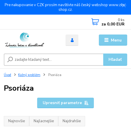
Pre nakupovanie v CZK prosím navštívte náš český webshop www.zks-
shop.cz.
0
ks
za
0,00 EUR
Menu
Hľadať
Úvod
Kožný problém
Psoriáza
Psoriáza
Upresniť parametre
Najnovšie
Najlacnejšie
Najdrahšie