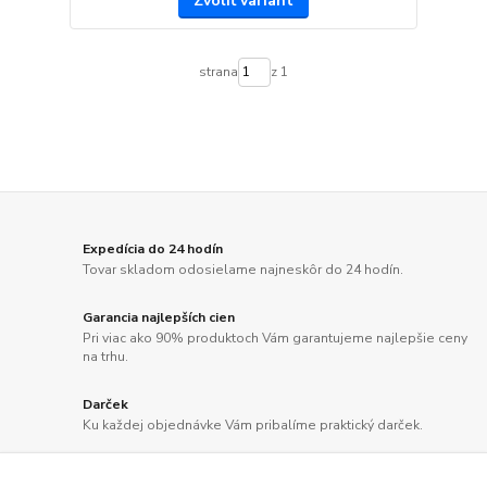
Zvoliť variant
strana
z 1
Expedícia do 24 hodín
Tovar skladom odosielame najneskôr do 24 hodín.
Garancia najlepších cien
Pri viac ako 90% produktoch Vám garantujeme najlepšie ceny
na trhu.
Darček
Ku každej objednávke Vám pribalíme praktický darček.
Doprava zdarma