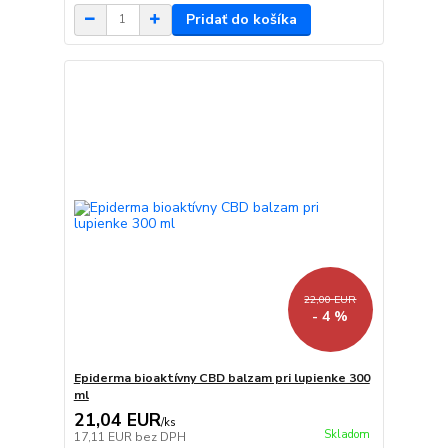
Pridať do košíka
22,00 EUR
- 4 %
Epiderma bioaktívny CBD balzam pri lupienke 300
ml
21,04 EUR
/
ks
Skladom
17,11 EUR
bez DPH