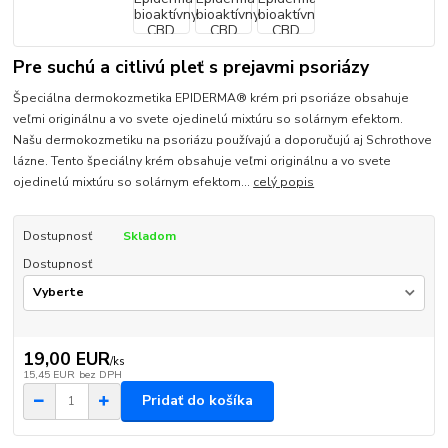
Pre suchú a citlivú pleť s prejavmi psoriázy
Špeciálna dermokozmetika EPIDERMA® krém pri psoriáze obsahuje
veľmi originálnu a vo svete ojedinelú mixtúru so solárnym efektom.
Našu dermokozmetiku na psoriázu používajú a doporučujú aj Schrothove
lázne. Tento špeciálny krém obsahuje veľmi originálnu a vo svete
ojedinelú mixtúru so solárnym efektom...
celý popis
Dostupnosť
Skladom
Dostupnosť
19,00 EUR
/
ks
15,45 EUR
bez DPH
Pridať do košíka