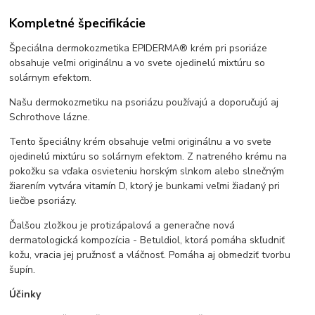
Kompletné špecifikácie
Špeciálna dermokozmetika EPIDERMA® krém pri psoriáze
obsahuje veľmi originálnu a vo svete ojedinelú mixtúru so
solárnym efektom.
Našu dermokozmetiku na psoriázu používajú a doporučujú aj
Schrothove lázne.
Tento špeciálny krém obsahuje veľmi originálnu a vo svete
ojedinelú mixtúru so solárnym efektom. Z natreného krému na
pokožku sa vďaka osvieteniu horským slnkom alebo slnečným
žiarením vytvára vitamín D, ktorý je bunkami veľmi žiadaný pri
liečbe psoriázy.
Ďalšou zložkou je protizápalová a generačne nová
dermatologická kompozícia - Betuldiol, ktorá pomáha skľudniť
kožu, vracia jej pružnosť a vláčnosť. Pomáha aj obmedziť tvorbu
šupín.
Účinky