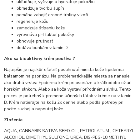
ukľudňuje, vyživuje a hydratuje pokožku
obmedzuje tvorbu šupín
pomáha zahojiť drobné trhliny v koži
regeneruje kožu
zamedzuje štípaniu kože
vyrovnáva pH faktor pokožky
obnovuje pružnosť
dodáva bunkám vitamín D
Ako sa bioaktívny krém používa ?
Najlepšie je najskôr ošetriť postihnuté miesta kože Epiderma
balzamom na psoriázu. Na problematickejšie miesta sa nanesie
ako druhá vrstva Epiderma krém pri psoriáze a krátkodobo ožiari
horským slnkom. Alebo sa koža vystaví prírodnému slnku. Tento
proces je potrebný k premene účinných látok v kréme na vitamín
D. Krém natierajte na kožu 2x denne alebo podľa potreby pri
pocite suchej a napnutej kože.
Zloženie
AQUA, CANNABIS SATIVA SEED OIL, PETROLATUM , CETEARYL
ALCOHOL, DIMETHYL SULFONE, UREA, BIS-PEG-18 METHYL