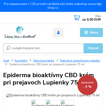
Pre nakupovanie v CZK prosím navštívte náš český webshop www.zks-
shop.cz.
0
ks
za
0,00 EUR
Menu
Hľadať
Úvod
Kozmetika
Telová kozmetika
Špeciálna starostlivosť o pokožku
Epiderma bioaktívny CBD krém pri prejavoch Lupienky 75 ml
Epiderma bioaktívny CBD krém
pri prejavoch Lupienky 75 ml
20,00 EUR
- 5 %