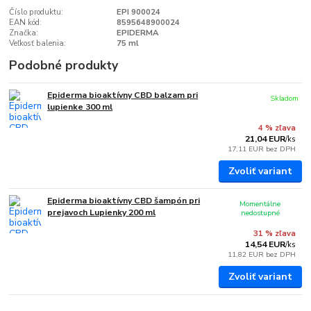
Číslo produktu:
EPI 900024
EAN kód:
8595648900024
Značka:
EPIDERMA
Veľkosť balenia:
75 ml
Podobné produkty
Epiderma bioaktívny CBD balzam pri
Skladom
lupienke 300 ml
4 % zľava
21,04 EUR
/
ks
17,11 EUR
bez DPH
Zvoliť variant
Epiderma bioaktívny CBD šampón pri
Momentálne
prejavoch Lupienky 200 ml
nedostupné
31 % zľava
14,54 EUR
/
ks
11,82 EUR
bez DPH
Zvoliť variant