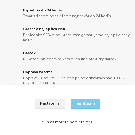
Expedícia do 24 hodín
Tovar skladom odosielame najneskôr do 24 hodín.
Garancia najlepších cien
Pri viac ako 90% produktoch Vám garantujeme najlepšie ceny
na trhu.
Darček
Ku každej objednávke Vám pribalíme praktický darček.
Doprava zdarma
Doprava už od 2,50 Eur alebo pri objednávkach nad 100 EUR
bez DPH ZDARMA.
Súhlasím
Nastavenia
Súhlas môžete odmietnuť
tu
.