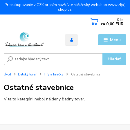
Pre nakupovanie v CZK prosím navštívte náš český webshop www.zks-
shop.cz.
0
ks
za
0,00 EUR
Menu
Hľadať
Úvod
Detský tovar
Hry a hračky
Ostatné stavebnice
Ostatné stavebnice
V tejto kategórii nebol nájdený žiadny tovar.