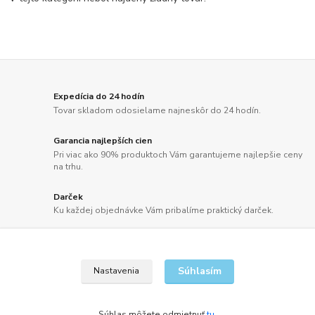
Expedícia do 24 hodín
Tovar skladom odosielame najneskôr do 24 hodín.
Garancia najlepších cien
Pri viac ako 90% produktoch Vám garantujeme najlepšie ceny
na trhu.
Darček
Ku každej objednávke Vám pribalíme praktický darček.
Doprava zdarma
Doprava už od 2,50 Eur alebo pri objednávkach nad 100 EUR
bez DPH ZDARMA.
Súhlasím
Nastavenia
Súhlas môžete odmietnuť
tu
.