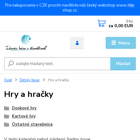
Pre nakupovanie v CZK prosím navštívte náš český webshop www.zks-
shop.cz.
0
ks
za
0,00 EUR
Menu
Hľadať
Úvod
Detský tovar
Hry a hračky
Hry a hračky
Doskové hry
Kartové hry
Ostatné stavebnice
V tejto kategórii nebol nájdený žiadny tovar.