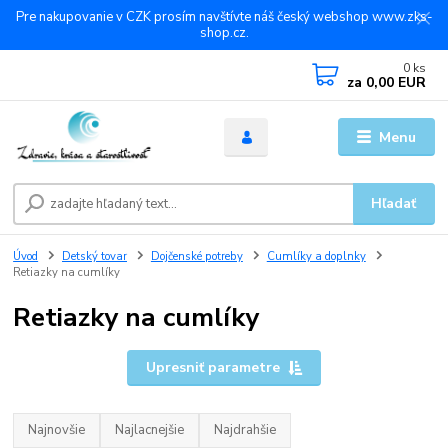
Pre nakupovanie v CZK prosím navštívte náš český webshop www.zks-
shop.cz.
0
ks
za
0,00 EUR
Menu
Hľadať
Úvod
Detský tovar
Dojčenské potreby
Cumlíky a doplnky
Retiazky na cumlíky
Retiazky na cumlíky
Upresniť parametre
Najnovšie
Najlacnejšie
Najdrahšie