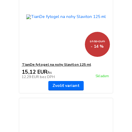
17,50 EUR
- 14 %
TianDe fytogel na nohy Slaviton 125 ml
15,12 EUR
/
ks
Skladom
12,29 EUR
bez DPH
Zvoliť variant