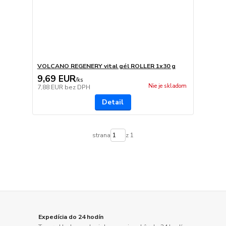
VOLCANO REGENERY vital gél ROLLER 1x30 g
9,69 EUR
/
ks
Nie je skladom
7,88 EUR
bez DPH
Detail
strana
z 1
Expedícia do 24 hodín