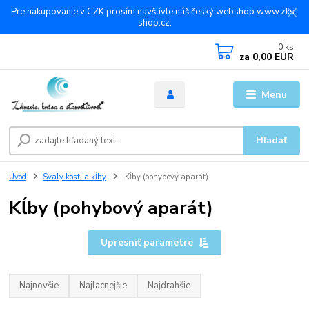
Pre nakupovanie v CZK prosím navštívte náš český webshop www.zks-
shop.cz.
0
ks
za
0,00 EUR
Menu
Hľadať
Úvod
Svaly kosti a kĺby
Kĺby (pohybový aparát)
Kĺby (pohybový aparát)
Upresniť parametre
Najnovšie
Najlacnejšie
Najdrahšie