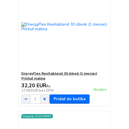
EnergyFlex Revitablend 30 dávok (1 mesiac)
Príchuť malina
32,20 EUR
/
ks
Skladom
27,06 EUR
bez DPH
Pridať do košíka
Doprava ZADARMO