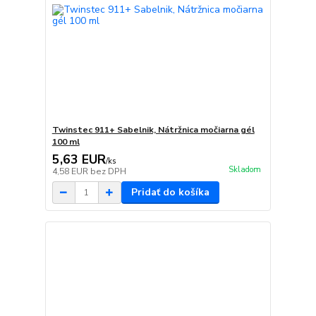
Twinstec 911+ Sabelnik, Nátržnica močiarna gél
100 ml
5,63 EUR
/
ks
Skladom
4,58 EUR
bez DPH
Pridať do košíka