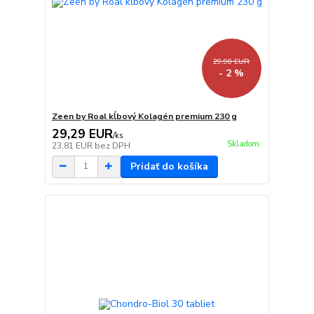
29,90 EUR
- 2 %
Zeen by Roal kĺbový Kolagén premium 230 g
29,29 EUR
/
ks
Skladom
23,81 EUR
bez DPH
Pridať do košíka