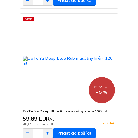
Pridať do košíka
Akcia
62,72 EUR
- 5 %
DoTerra Deep Blue Rub masážny krém 120 ml
59,89 EUR
/
ks
Do 3 dní
48,69 EUR
bez DPH
Pridať do košíka