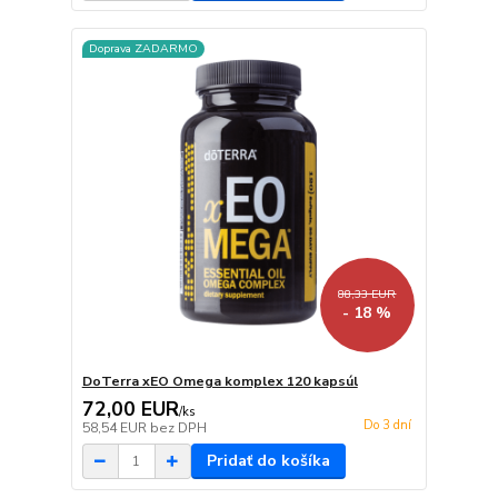
Doprava ZADARMO
88,33 EUR
- 18 %
DoTerra xEO Omega komplex 120 kapsúl
72,00 EUR
/
ks
Do 3 dní
58,54 EUR
bez DPH
Pridať do košíka