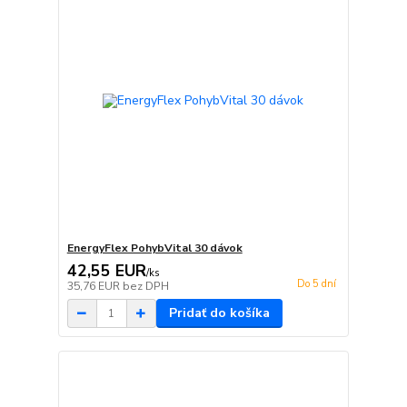
EnergyFlex PohybVital 30 dávok
42,55 EUR
/
ks
Do 5 dní
35,76 EUR
bez DPH
Pridať do košíka