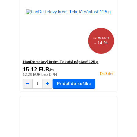
17,50 EUR
- 14 %
tianDe telový krém Tekutá náplasť 125 g
15,12 EUR
/
ks
Do 3 dní
12,29 EUR
bez DPH
Pridať do košíka