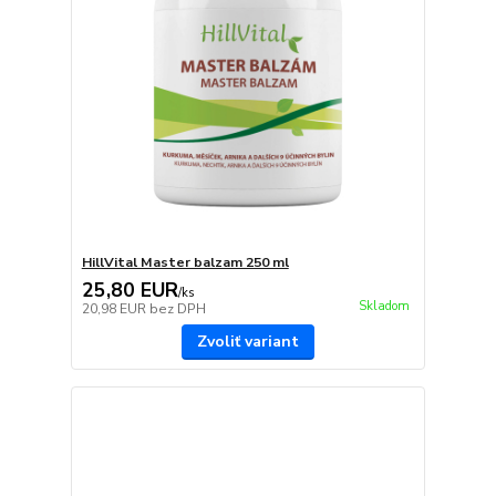
HillVital Master balzam 250 ml
25,80 EUR
/
ks
Skladom
20,98 EUR
bez DPH
Zvoliť variant