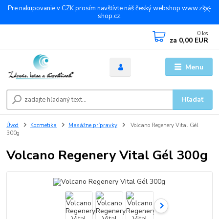
Pre nakupovanie v CZK prosím navštívte náš český webshop www.zks-
shop.cz.
0
ks
za
0,00 EUR
Menu
Hľadať
Úvod
Kozmetika
Masážne prípravky
Volcano Regenery Vital Gél
300g
Volcano Regenery Vital Gél 300g