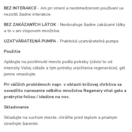
BEZ INTERAKCIÍ
- Ani pri slnení a neobmedzenom používaní sa
nezistili žiadne interakcie.
BEZ ZAKÁZANÝCH LÁTOK
- Neobsahuje žiadne zakázané látky
a to v ani stopovom množstve.
UZATVÁRATEĽNÁ PUMPA
- Praktická uzatvárateľná pumpa
Použit
ie
Aplikujte na postihnuté miesto podľa potreby (závisí to od
intenzity Vašej záťaže a tým potreby urýchlenia regenerácie), gél
jemne vmasírujte.
Pri väčších problémoch napr. v oblasti krížovej chrbtice sa
osvedčilo nanesenie veľkého množstva Regenery vital gelu a
prekrytie foliou / ideálne na noc.
Skladovanie
Skladujte na suchom mieste, chráňte pred teplom a priamym
slnečným žiarením.