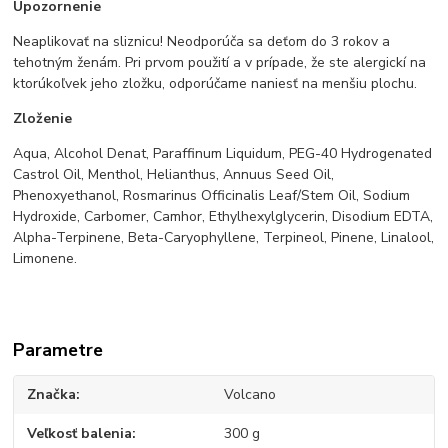
Upozornenie
Neaplikovať na sliznicu! Neodporúča sa deťom do 3 rokov a
tehotným ženám. Pri prvom použití a v prípade, že ste alergickí na
ktorúkoľvek jeho zložku, odporúčame naniesť na menšiu plochu.
Zloženie
Aqua, Alcohol Denat, Paraffinum Liquidum, PEG-40 Hydrogenated
Castrol Oil, Menthol, Helianthus, Annuus Seed Oil,
Phenoxyethanol, Rosmarinus Officinalis Leaf/Stem Oil, Sodium
Hydroxide, Carbomer, Camhor, Ethylhexylglycerin, Disodium EDTA,
Alpha-Terpinene, Beta-Caryophyllene, Terpineol, Pinene, Linalool,
Limonene.
Parametre
Značka
Volcano
Veľkosť balenia
300 g