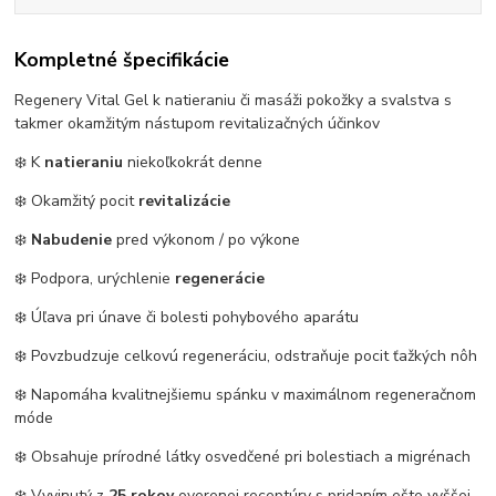
Kompletné špecifikácie
Regenery Vital Gel k natieraniu či masáži pokožky a svalstva s
takmer okamžitým nástupom revitalizačných účinkov
❄️ K
natieraniu
niekoľkokrát denne
❄️ Okamžitý pocit
revitalizácie
❄️
Nabudenie
pred výkonom / po výkone
❄️ Podpora, urýchlenie
regenerácie
❄️ Úľava pri únave či bolesti pohybového aparátu
❄️ Povzbudzuje celkovú regeneráciu, odstraňuje pocit ťažkých nôh
❄️ Napomáha kvalitnejšiemu spánku v maximálnom regeneračnom
móde
❄️ Obsahuje prírodné látky osvedčené pri bolestiach a migrénach
❄️ Vyvinutý z
25 rokov
overenej receptúry s pridaním ešte vyššej