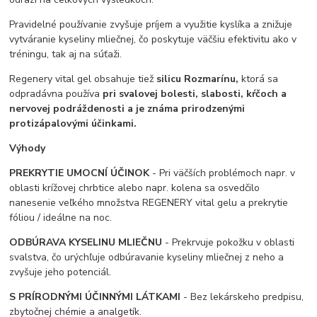
Pravidelné používanie zvyšuje príjem a využitie kyslíka a znižuje
vytváranie kyseliny mliečnej, čo poskytuje väčšiu efektivitu ako v
tréningu, tak aj na súťaži.
Regenery vital gel obsahuje tiež
silicu Rozmarínu,
ktorá sa
odpradávna používa
pri svalovej bolesti, slabosti, kŕčoch a
nervovej podráždenosti a je známa prirodzenými
protizápalovými účinkami.
Výhody
PREKRYTIE UMOCNÍ ÚČINOK
- Pri väčších problémoch napr. v
oblasti krížovej chrbtice alebo napr. kolena sa osvedčilo
nanesenie veľkého množstva REGENERY vital gelu a prekrytie
fóliou / ideálne na noc.
ODBÚRAVA KYSELINU MLIEČNU
- Prekrvuje pokožku v oblasti
svalstva, čo urýchľuje odbúravanie kyseliny mliečnej z neho a
zvyšuje jeho potenciál.
S PRÍRODNÝMI ÚČINNÝMI LÁTKAMI
- Bez lekárskeho predpisu,
zbytočnej chémie a analgetík.