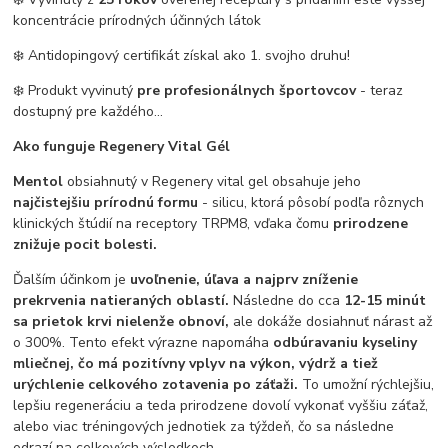
koncentrácie prírodných účinných látok
❄️ Antidopingový certifikát získal ako 1. svojho druhu!
❄️ Produkt vyvinutý
pre profesionálnych športovcov
- teraz
dostupný pre každého...
Ako funguje Regenery Vital Gél
Mentol
obsiahnutý v Regenery vital gel obsahuje jeho
najčistejšiu prírodnú formu
- silicu, ktorá pôsobí podľa rôznych
klinických štúdií na receptory TRPM8, vďaka čomu
prirodzene
znižuje pocit bolesti.
Ďalším účinkom je
uvoľnenie, úľava a najprv zníženie
prekrvenia natieraných oblastí.
Následne do cca
12-15 minút
sa prietok krvi nielenže obnoví,
ale dokáže dosiahnuť nárast až
o 300%. Tento efekt výrazne napomáha
odbúravaniu kyseliny
mliečnej, čo má pozitívny vplyv na výkon, výdrž a tiež
urýchlenie celkového zotavenia po záťaži.
To umožní rýchlejšiu,
lepšiu regeneráciu a teda prirodzene dovolí vykonať vyššiu záťaž,
alebo viac tréningových jednotiek za týždeň, čo sa následne
odrazí na celkových výsledkoch.