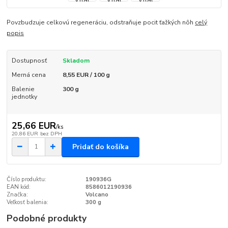
Povzbudzuje celkovú regeneráciu, odstraňuje pocit ťažkých nôh
celý
popis
Dostupnosť
Skladom
Merná cena
8,55 EUR / 100 g
Balenie
300 g
jednotky
25,66 EUR
/
ks
20,86 EUR
bez DPH
Pridať do košíka
Číslo produktu:
190936G
EAN kód:
8586012190936
Značka:
Volcano
Veľkosť balenia:
300 g
Podobné produkty