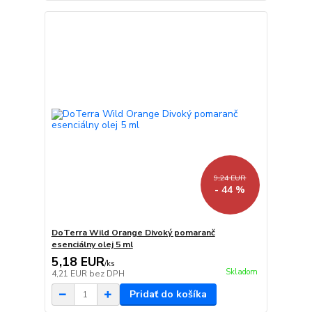
9,24 EUR
- 44 %
DoTerra Wild Orange Divoký pomaranč
esenciálny olej 5 ml
5,18 EUR
/
ks
Skladom
4,21 EUR
bez DPH
Pridať do košíka