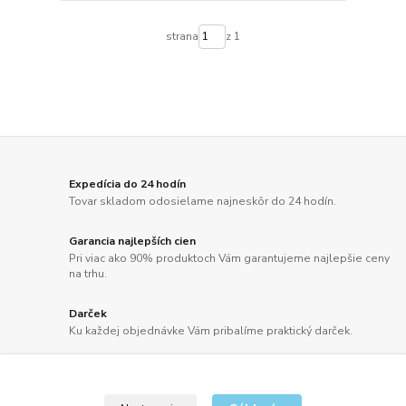
strana
z 1
Expedícia do 24 hodín
Tovar skladom odosielame najneskôr do 24 hodín.
Garancia najlepších cien
Pri viac ako 90% produktoch Vám garantujeme najlepšie ceny
na trhu.
Darček
Ku každej objednávke Vám pribalíme praktický darček.
Doprava zdarma
Doprava už od 2,50 Eur alebo pri objednávkach nad 100 EUR
bez DPH ZDARMA.