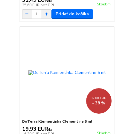
31,49 EUR
/
ks
Skladom
25,60 EUR
bez DPH
Pridať do košíka
32,00 EUR
- 38 %
DoTerra Klementínka Clementine 5 ml
19,93 EUR
/
ks
Skladom
16,20 EUR
bez DPH