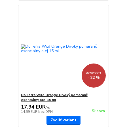
23,09 EUR
- 22 %
DoTerra Wild Orange Divoký pomaranč
esenciálny olej 15 ml
17,94 EUR
/
ks
Skladom
14,59 EUR
bez DPH
Zvoliť variant