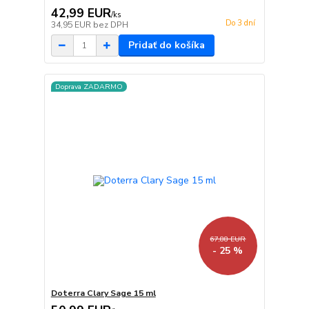
42,99 EUR
/
ks
Do 3 dní
34,95 EUR
bez DPH
Pridať do košíka
Doprava ZADARMO
67,88 EUR
- 25 %
Doterra Clary Sage 15 ml