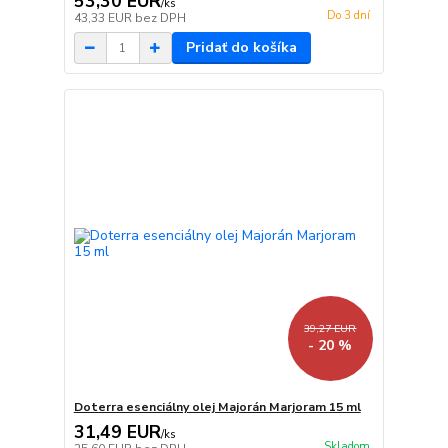
53,30 EUR
/
ks
Do 3 dní
43,33 EUR
bez DPH
Pridať do košíka
39,27 EUR
- 20 %
Doterra esenciálny olej Majorán Marjoram 15 ml
31,49 EUR
/
ks
Skladom