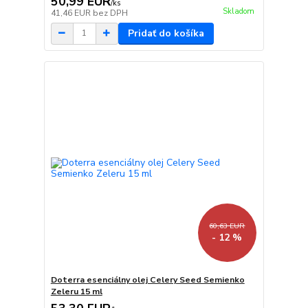
50,99 EUR
/
ks
Skladom
41,46 EUR
bez DPH
Pridať do košíka
60,63 EUR
- 12 %
Doterra esenciálny olej Celery Seed Semienko
Zeleru 15 ml