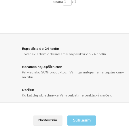
strana
z 1
Expedícia do 24 hodín
Tovar skladom odosielame najneskôr do 24 hodín.
Garancia najlepších cien
Pri viac ako 90% produktoch Vám garantujeme najlepšie ceny
na trhu.
Darček
Ku každej objednávke Vám pribalíme praktický darček.
Doprava zdarma
Doprava už od 2,50 Eur alebo pri objednávkach nad 100 EUR
bez DPH ZDARMA.
Súhlasím
Nastavenia