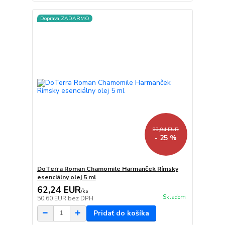
Doprava ZADARMO
83,04 EUR
- 25 %
DoTerra Roman Chamomile Harmanček Rímsky
esenciálny olej 5 ml
62,24 EUR
/
ks
Skladom
50,60 EUR
bez DPH
Pridať do košíka