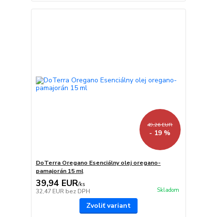
49,26 EUR
- 19 %
DoTerra Oregano Esenciálny olej oregano-
pamajorán 15 ml
39,94 EUR
/
ks
Skladom
32,47 EUR
bez DPH
Zvoliť variant