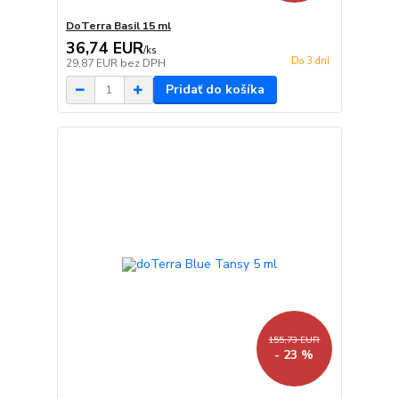
DoTerra Basil 15 ml
36,74 EUR
/
ks
Do 3 dní
29,87 EUR
bez DPH
Pridať do košíka
155,73 EUR
- 23 %