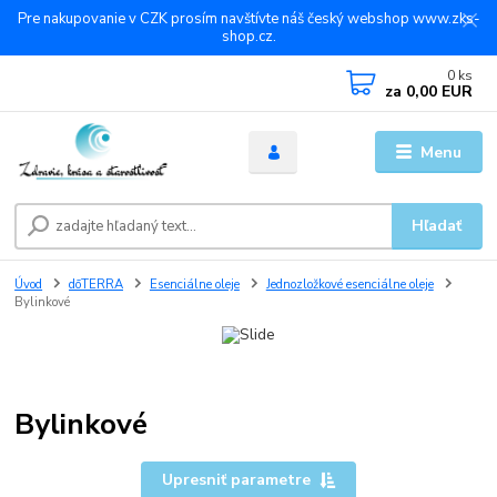
Pre nakupovanie v CZK prosím navštívte náš český webshop www.zks-
shop.cz.
0
ks
za
0,00 EUR
Menu
Hľadať
Úvod
dōTERRA
Esenciálne oleje
Jednozložkové esenciálne oleje
Bylinkové
Bylinkové
Upresniť parametre