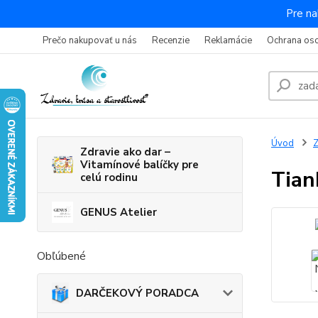
Pre na
Prečo nakupovať u nás
Recenzie
Reklamácie
Ochrana os
Úvod
Z
Zdravie ako dar –
Vitamínové balíčky pre
Tian
celú rodinu
GENUS Atelier
Obľúbené
DARČEKOVÝ PORADCA