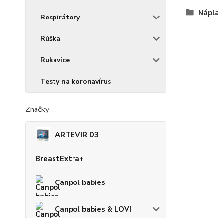
Nápla
Respirátory
Rúška
Rukavice
Testy na koronavírus
Značky
ARTEVIR D3
BreastExtra+
Canpol babies
Canpol babies & LOVI