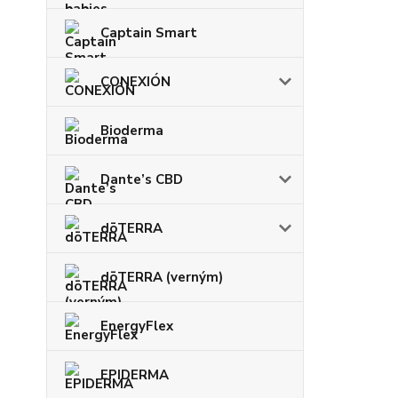
Captain Smart
CONEXIÓN
Bioderma
Dante’s CBD
dōTERRA
dōTERRA (verným)
EnergyFlex
EPIDERMA