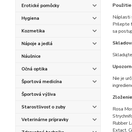
Použitie
Erotické pomôcky
Náplasti 
Hygiena
Prilepte
Kozmetika
sa
postu
Skladov
Nápoje a jedlá
Skladujt
Náušnice
Upozorn
Očná optika
Nie je ur
Športová medicína
ingredien
Športová výživa
Zloženi
Starostlivosť o zuby
Rosa Mosc
Strychnif
Veterinárne prípravky
Rubber L
Extact, C