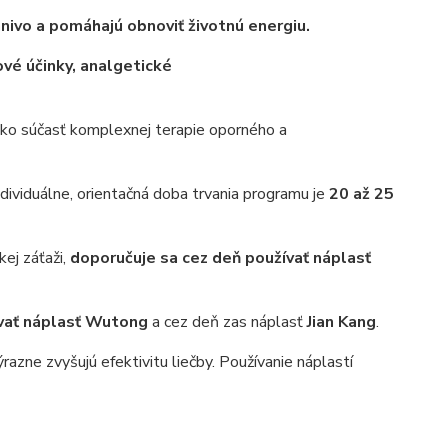
anivo a pomáhajú obnoviť životnú energiu.
ové účinky, analgetické
ko súčasť komplexnej terapie
oporného a
ndividuálne, orientačná doba trvania programu je
20 až 25
kej záťaži,
doporučuje sa cez deň používať náplasť
ívať náplasť Wutong
a cez deň zas náplasť
Jian Kang
.
azne zvyšujú efektivitu liečby. Používanie náplastí