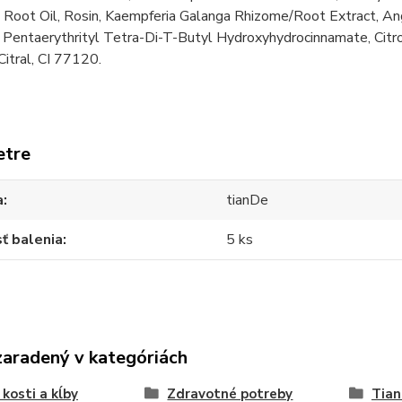
e Root Oil, Rosin, Kaempferia Galanga Rhizome/Root Extract, An
 Pentaerythrityl Tetra-Di-T-Butyl Hydroxyhydrocinnamate, Citro
 Citral, CI 77120.
etre
a
tianDe
ť balenia
5 ks
zaradený v kategóriách
 kosti a kĺby
Zdravotné potreby
Tia