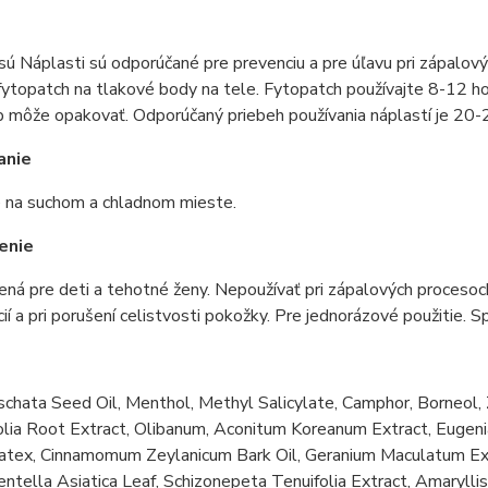
sú Náplasti sú odporúčané pre prevenciu a pre úľavu pri zápalo
fytopatch
na
tlakové body
na
tele
.
Fytopatch
používajte
8-12
ho
p
môže
opakovať
.
Odporúčaný
priebeh používania náplastí je 20-
anie
e na suchom a chladnom mieste.
enie
čená pre deti a tehotné ženy. Nepoužívať pri zápalových procesoch
cií a pri porušení celistvosti pokožky. Pre jednorázové použitie. 
e
hata Seed Oil, Menthol, Methyl Salicylate, Camphor, Borneol, 
olia Root Extract, Olibanum, Aconitum Koreanum Extract, Eugeni
atex, Cinnamomum Zeylanicum Bark Oil, Geranium Maculatum Extr
entella Asiatica Leaf, Schizonepeta Tenuifolia Extract, Amaryll