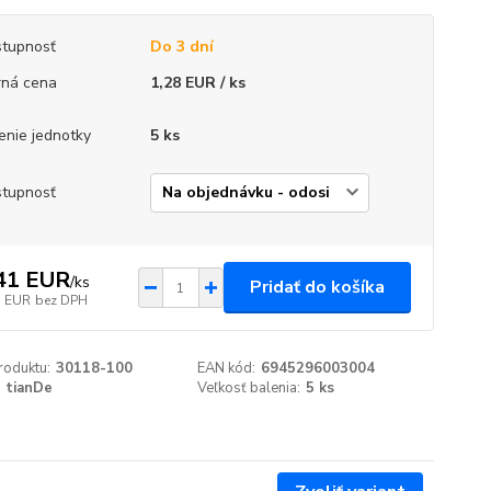
tupnosť
Do 3 dní
ná cena
1,28 EUR / ks
enie jednotky
5 ks
tupnosť
41 EUR
/
ks
Pridať do košíka
1 EUR
bez DPH
roduktu:
30118-100
EAN kód:
6945296003004
tianDe
Veľkosť balenia:
5 ks