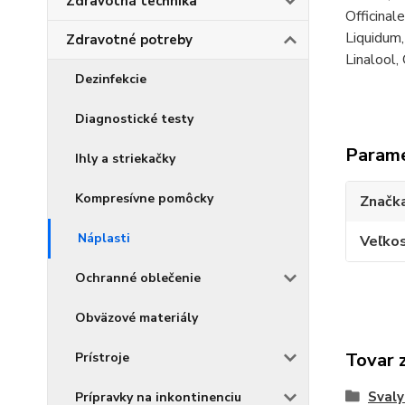
Zdravotná technika
Officinal
Liquidum,
Zdravotné potreby
Linalool,
Dezinfekcie
Diagnostické testy
Param
Ihly a striekačky
Kompresívne pomôcky
Značk
Náplasti
Veľkos
Ochranné oblečenie
Obväzové materiály
Tovar 
Prístroje
Svaly
Prípravky na inkontinenciu