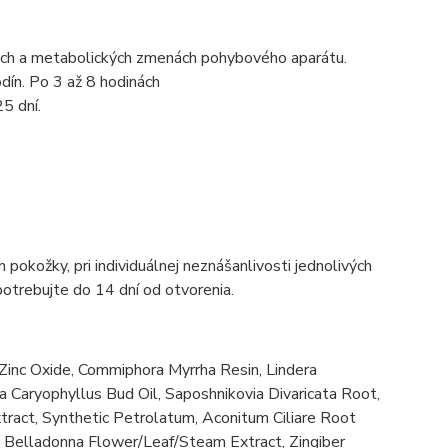
vých a metabolických zmenách pohybového aparátu.
dín
.
Po
3
až
8
hodinách
25 dní.
 pokožky, pri individuálnej neznášanlivosti jednolivých
Spotrebujte do 14 dní od otvorenia.
Zinc Oxide, Commiphora Myrrha Resin, Lindera
a Caryophyllus Bud Oil, Saposhnikovia Divaricata Root,
act, Synthetic Petrolatum, Aconitum Ciliare Root
is Belladonna Flower/Leaf/Steam Extract, Zingiber