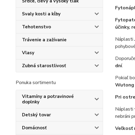
Srdce, cievy a vysoký tlak
Fytonápl
Svaly kosti a kĺby
Fytopat
Tehotenstvo
účinky,
r
Náplasti
Trávenie a zažívanie
pohybov
Vlasy
Doporuč
dní
.
Zubná starostlivosť
Pokiaľ bo
Ponuka sortimentu
Wutong
Vitamíny a potravinové
Pri ostr
doplnky
Náplasti 
Detský tovar
nebráni pr
Domácnosť
Veľkosť 