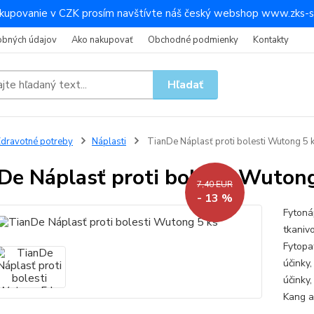
kupovanie v CZK prosím navštívte náš český webshop www.zks-s
obných údajov
Ako nakupovať
Obchodné podmienky
Kontakty
Hľadať
dravotné potreby
Náplasti
TianDe Náplasť proti bolesti Wutong 5 
De Náplasť proti bolesti Wutong
7,40 EUR
- 13 %
Fytonáp
tkaniv
Fytopa
účinky,
účinky
Kang a