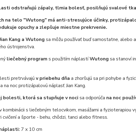
asti odstraňujú zápaly, tlmia bolesť, posilňujú svalové tk
ch
na
telo
"Wutong
" má anti-stresujúce
účinky, protizápal
edukuje
opuchy
a
zlepšuje
miestne
prekrvenie.
Jian Kang a Wutong
sa môžu používať buď samostatne, alebo a
ého
ústrojenstva.
ený
liečebný program
s použitím náplastí
Wutong
sa stanoví i
lesti pretrvávajú
v priebehu dňa
a zhoršujú sa pri pohybe a fyzic
a na noc protizápalovú náplasť Jian Kang.
ej bolesti, ktorá sa stupňuje v noci
sa odporúča
na noc použ
v kombinácii s liečebným telocvikom, masážami a fyzioterapiou výr
i cvičení a športe - behu, chôdzi, tanci alebo fitness.
náplasti:
7 x 10 cm