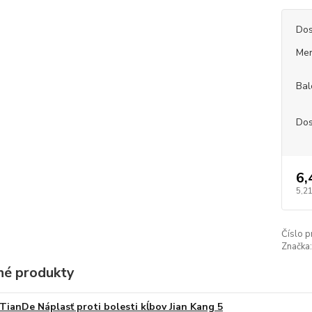
Dos
Mer
Bal
Dos
6,
5,2
Číslo p
Značka:
é produkty
TianDe Náplasť proti bolesti kĺbov Jian Kang 5