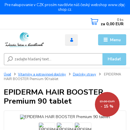
Pre nakupovanie v CZK prosím navštívte náš český webshop www.zks-
shop.cz.
0
ks
za
0,00 EUR
Menu
Hľadať
Úvod
Vitamíny a potravinové doplnky
Doplnky stravy
EPIDERMA
HAIR BOOSTER Premium 90 tablet
EPIDERMA HAIR BOOSTER
Premium 90 tablet
19,00 EUR
- 15 %