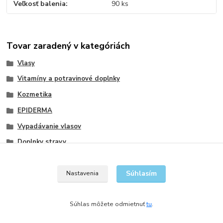
Veľkosť balenia
90 ks
Tovar zaradený v kategóriách
Vlasy
Vitamíny a potravinové doplnky
Kozmetika
EPIDERMA
Vypadávanie vlasov
Doplnky stravy
Vlasová kozmetika
Súhlasím
Nastavenia
Súhlas môžete odmietnuť
tu
.