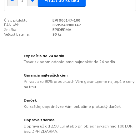
Pridať do košíka
Číslo produktu:
EPI 900147-100
EAN kód:
8595648900147
Značka:
EPIDERMA
Veľkosť balenia:
90 ks
Expedícia do 24 hodín
Tovar skladom odosielame najneskôr do 24 hodín.
Garancia najlepších cien
Pri viac ako 90% produktoch Vám garantujeme najlepšie ceny
na trhu.
Darček
Ku každej objednávke Vám pribalíme praktický darček.
Doprava zdarma
Doprava už od 2,50 Eur alebo pri objednávkach nad 100 EUR
bez DPH ZDARMA.