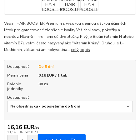
Vegan HAIR BOOSTER Premium s vysokou dennou dávkou účinných
látok pre garantované zlepšenie kvality Vašich vlasov, pokožky a
nechtov. Hlavnými hrdinami sú dve zložky. Prvý je Biotin (vitamín H alebo
vitamín B7), veľmi často nazývaný ako "Vitamín Krásy". Druhou je L-
Methionin, základná aminokyselina...
celý popis
Dostupnosť
Do 5 dní
Merná cena
0,18 EUR / 1 tab
Balenie
90 ks
jednotky
Dostupnosť
16,16 EUR
/
ks
13,14 EUR
bez DPH