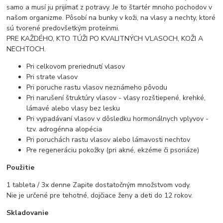
samo a musí ju prijímať z potravy. Je to štartér mnoho pochodov v
našom organizme. Pôsobí na bunky v koži, na vlasy a nechty, ktoré
sú tvorené predovšetkým proteínmi.
PRE KAŽDÉHO, KTO TÚŽI PO KVALITNÝCH VLASOCH, KOŽI A
NECHTOCH.
Pri celkovom preriednutí vlasov
Pri strate vlasov
Pri poruche rastu vlasov neznámeho pôvodu
Pri narušení štruktúry vlasov - vlasy rozštiepené, krehké,
lámavé alebo vlasy bez lesku
Pri vypadávaní vlasov v dôsledku hormonálnych vplyvov -
tzv. adrogénna alopécia
Pri poruchách rastu vlasov alebo lámavosti nechtov
Pre regeneráciu pokožky (pri akné, ekzéme či psoriáze)
Použitie
1 tableta / 3x denne Zapite dostatočným množstvom vody.
Nie je určené pre tehotné, dojčiace ženy a deti do 12 rokov.
Skladovanie