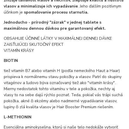
znižuje lámavosť vlasov a nechtov, zlepšuje kvalitu a hustotu
vlasov a minimalizuje ich vypadávanie
. Jeho ďalším pozitívnym
účinkom je
spomaľovanie procesu starnutia.
Jednoducho - prírodný "zázrak" v jednej tablete s
maximálnou dennou dávkou pre garantovaný efekt.
OBSAHUJE ÚČINNÉ LÁTKY V MAXIMÁLNEJ DENNEJ DÁVKE
ZAISŤUJÚCEJ SKUTOČNÝ EFEKT
VITAMÍN KRÁSY
BIOTIN
tiež vitamín B7 alebo vitamín H (podľa nemeckého Haut a Haar)
prispieva k normálnemu stavu pokožky a vlasov. Patrí do skupiny
vitagénov a ľudovo býva označovaný tiež ako "vitamín krásy".
Mierny nedostatok tohto vitamínu v tele a pokožka, nechty aj
vlasy to na sebe dajú rýchlo poznať. Teda, pokiaľ vás trápi suchá
pokožka, akné či ekzémy alebo nadmerné vypadávanie vlasov,
lupiny či zlá kvalita vlasov je Hair Booster Premium riešením.
L-METHIONIN
Esenciálna aminokyselina, ktorú si naše telo nedokáže vytvoriť