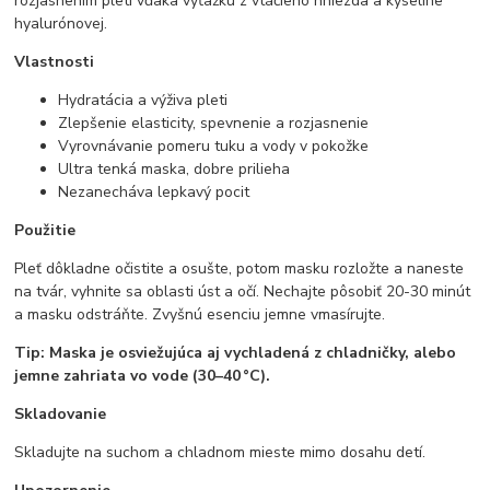
rozjasnením pleti vďaka výťažku z vtáčieho hniezda a kyseline
hyalurónovej.
Vlastnosti
Hydratácia a výživa pleti
Zlepšenie elasticity, spevnenie a rozjasnenie
Vyrovnávanie pomeru tuku a vody v pokožke
Ultra tenká maska, dobre prilieha
Nezanecháva lepkavý pocit
Použitie
Pleť dôkladne očistite a osušte, potom masku rozložte a naneste
na tvár, vyhnite sa oblasti úst a očí. Nechajte pôsobiť 20-30 minút
a masku odstráňte. Zvyšnú esenciu jemne vmasírujte.
Tip: Maska je osviežujúca aj vychladená z chladničky, alebo
jemne zahriata vo vode (30–40 °C).
Skladovanie
Skladujte na suchom a chladnom mieste mimo dosahu detí.