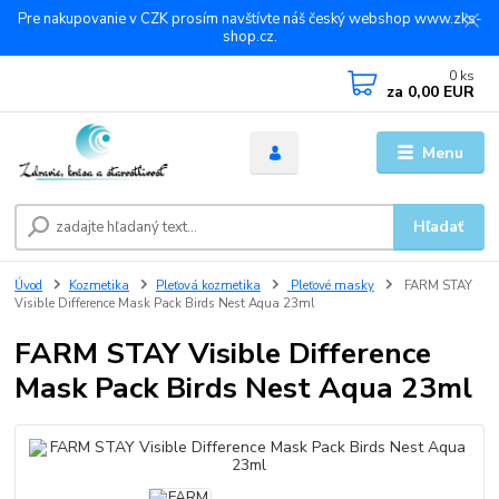
Pre nakupovanie v CZK prosím navštívte náš český webshop www.zks-
shop.cz.
0
ks
za
0,00 EUR
Menu
Hľadať
Úvod
Kozmetika
Pleťová kozmetika
Pleťové masky
FARM STAY
Visible Difference Mask Pack Birds Nest Aqua 23ml
FARM STAY Visible Difference
Mask Pack Birds Nest Aqua 23ml