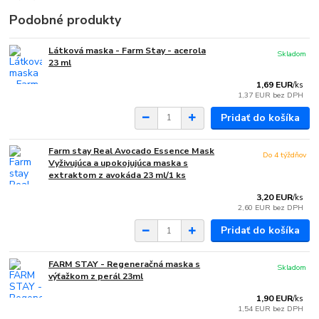
Podobné produkty
Látková maska - Farm Stay - acerola
Skladom
23 ml
1,69 EUR
/
ks
1,37 EUR
bez DPH
Pridať do košíka
Farm stay Real Avocado Essence Mask
Do 4 týždňov
Vyživujúca a upokojujúca maska s
extraktom z avokáda 23 ml/1 ks
3,20 EUR
/
ks
2,60 EUR
bez DPH
Pridať do košíka
FARM STAY - Regeneračná maska ​​s
Skladom
výťažkom z perál 23ml
1,90 EUR
/
ks
1,54 EUR
bez DPH