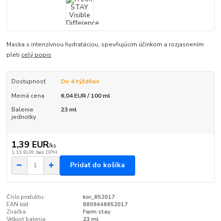
Maska s intenzívnou hydratáciou, spevňujúcim účinkom a rozjasnením
pleti
celý popis
Dostupnosť
Do 4 týždňov
Merná cena
6,04 EUR / 100 ml
Balenie
23 ml
jednotky
1,39 EUR
/
ks
1,13 EUR
bez DPH
Pridať do košíka
Číslo produktu:
kor_652017
EAN kód:
8809446652017
Značka:
Farm stay
Veľkosť balenia:
23 ml