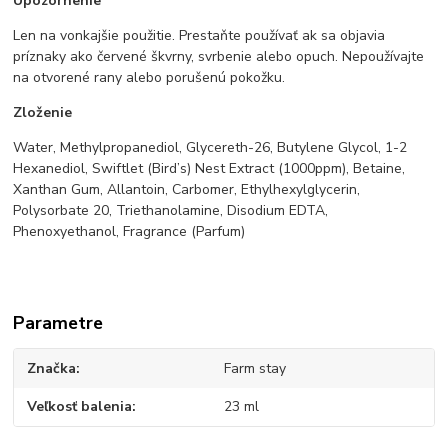
Upozornenie
Len na vonkajšie použitie. Prestaňte používať ak sa objavia
príznaky ako červené škvrny, svrbenie alebo opuch. Nepoužívajte
na otvorené rany alebo porušenú pokožku.
Zloženie
Water, Methylpropanediol, Glycereth-26, Butylene Glycol, 1-2
Hexanediol, Swiftlet (Bird’s) Nest Extract (1000ppm), Betaine,
Xanthan Gum, Allantoin, Carbomer, Ethylhexylglycerin,
Polysorbate 20, Triethanolamine, Disodium EDTA,
Phenoxyethanol, Fragrance (Parfum)
Parametre
Značka
Farm stay
Veľkosť balenia
23 ml