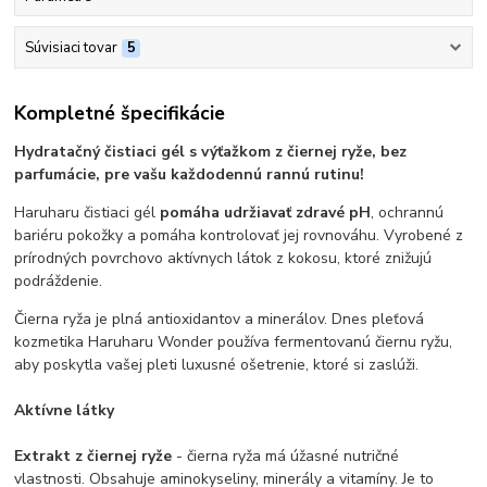
Súvisiaci tovar
5
Kompletné špecifikácie
Hydratačný čistiaci gél s výťažkom z čiernej ryže, bez
parfumácie, pre vašu každodennú rannú rutinu!
Haruharu čistiaci gél
pomáha udržiavať zdravé pH
, ochrannú
bariéru pokožky a pomáha kontrolovať jej rovnováhu. Vyrobené z
prírodných povrchovo aktívnych látok z kokosu, ktoré znižujú
podráždenie.
Čierna ryža je plná antioxidantov a minerálov.
Dnes pleťová
kozmetika Haruharu Wonder používa fermentovanú čiernu ryžu,
aby poskytla vašej pleti luxusné ošetrenie, ktoré si zaslúži.
Aktívne látky
Extrakt z čiernej ryže
- č
ierna ryža má úžasné nutričné
vlastnosti.
Obsahuje aminokyseliny, minerály a vitamíny. Je to