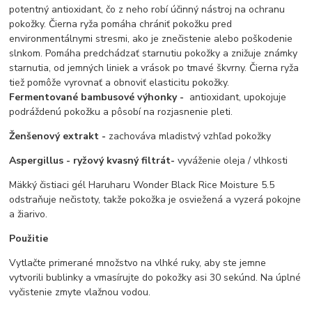
potentný a
ntioxidant, čo z neho robí účinný nástroj na ochranu
pokožky.
Čierna ryža pomáha chrániť pokožku pred
environmentálnymi stresmi, ako je znečistenie alebo poškodenie
slnkom.
Pomáha predchádzať starnutiu pokožky a znižuje známky
starnutia, od jemných liniek a vrások po tmavé škvrny.
Čierna ryža
tiež pomôže vyrovnať a obnoviť elasticitu pokožky.
Fermentované bambusové výhonky -
antioxidant, upokojuje
podráždenú pokožku a pôsobí na rozjasnenie pleti.
Ženšenový extrakt -
zachováva mladistvý vzhľad pokožky
Aspergillus - ryžový kvasný filtrát-
vyváženie oleja / vlhkosti
Mäkký čistiaci gél Haruharu Wonder Black Rice Moisture 5.5
odstraňuje nečistoty, takže pokožka je osviežená a vyzerá pokojne
a žiarivo.
Použitie
Vytlačte primerané množstvo na vlhké ruky, aby ste jemne
vytvorili bublinky a vmasírujte do pokožky asi 30 sekúnd.
Na úplné
vyčistenie zmyte vlažnou vodou.