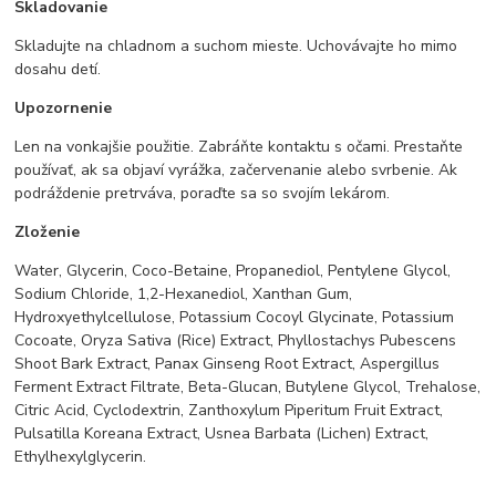
Skladovanie
Skladujte na chladnom a suchom mieste. Uchovávajte ho mimo
dosahu detí.
Upozornenie
Len na vonkajšie použitie. Zabráňte kontaktu s očami. Prestaňte
používať, ak sa objaví vyrážka, začervenanie alebo svrbenie. Ak
podráždenie pretrváva, poraďte sa so svojím lekárom.
Zloženie
Water, Glycerin, Coco-Betaine, Propanediol, Pentylene Glycol,
Sodium Chloride, 1,2-Hexanediol, Xanthan Gum,
Hydroxyethylcellulose, Potassium Cocoyl Glycinate, Potassium
Cocoate, Oryza Sativa (Rice) Extract, Phyllostachys Pubescens
Shoot Bark Extract, Panax Ginseng Root Extract, Aspergillus
Ferment Extract Filtrate, Beta-Glucan, Butylene Glycol, Trehalose,
Citric Acid, Cyclodextrin, Zanthoxylum Piperitum Fruit Extract,
Pulsatilla Koreana Extract, Usnea Barbata (Lichen) Extract,
Ethylhexylglycerin.