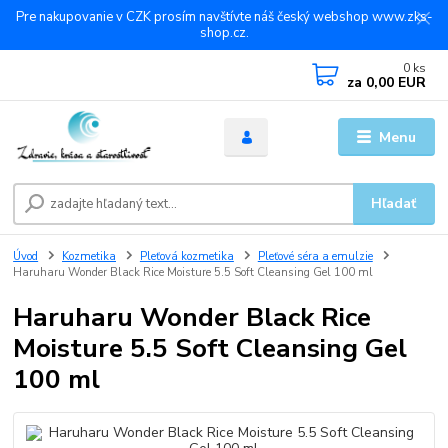
Pre nakupovanie v CZK prosím navštívte náš český webshop www.zks-
shop.cz.
0
ks
za
0,00 EUR
Menu
Hľadať
Úvod
Kozmetika
Pleťová kozmetika
Pleťové séra a emulzie
Haruharu Wonder Black Rice Moisture 5.5 Soft Cleansing Gel 100 ml
Haruharu Wonder Black Rice
Moisture 5.5 Soft Cleansing Gel
100 ml