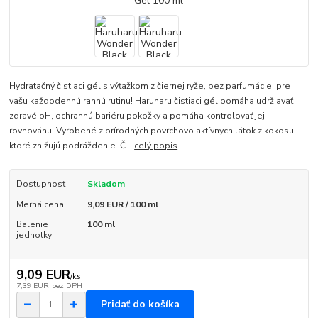
Hydratačný čistiaci gél s výťažkom z čiernej ryže, bez parfumácie, pre
vašu každodennú rannú rutinu! Haruharu čistiaci gél pomáha udržiavať
zdravé pH, ochrannú bariéru pokožky a pomáha kontrolovať jej
rovnováhu. Vyrobené z prírodných povrchovo aktívnych látok z kokosu,
ktoré znižujú podráždenie. Č...
celý popis
Dostupnosť
Skladom
Merná cena
9,09 EUR / 100 ml
Balenie
100 ml
jednotky
9,09 EUR
/
ks
7,39 EUR
bez DPH
Pridať do košíka