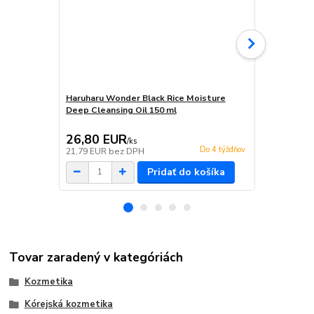
Haruharu Wonder Black Rice Moisture
Haruharu Wo
Deep Cleansing Oil 150 ml
Toner 150 m
26,80 EUR
18,59 E
/
ks
Do 4 týždňov
21,79 EUR
bez DPH
15,11 EUR
b
Pridať do košíka
Tovar zaradený v kategóriách
Kozmetika
Kórejská kozmetika