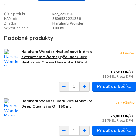
Číslo produktu:
kor_221356
EAN kód:
8809532221356
Značka:
Haruharu Wonder
Veľkosť balenia:
100 ml
Podobné produkty
Haruharu Wonder Hyalurónový krém s
Do 4 týždňov
extraktom z čiernej ryže Black Rice
Hyaluronic Cream Unscented 50 ml
13,58 EUR
/
ks
11,04 EUR
bez DPH
Pridať do košíka
Haruharu Wonder Black Rice Moisture
Do 4 týždňov
Deep Cleansing Oil 150 ml
26,80 EUR
/
ks
21,79 EUR
bez DPH
Pridať do košíka