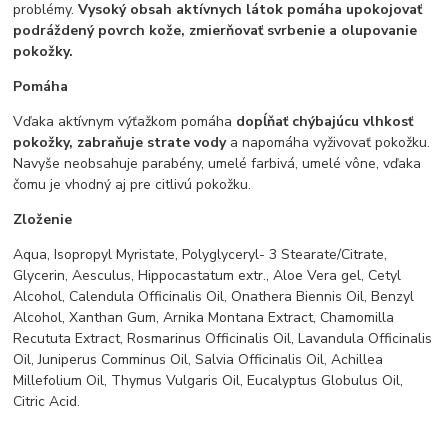
problémy.
Vysoký obsah aktívnych látok pomáha
upokojovať
podráždený povrch kože, zmierňovať svrbenie a olupovanie
pokožky.
Pomáha
Vďaka aktívnym výťažkom pomáha
dopĺňať chýbajúcu vlhkosť
pokožky, zabraňuje strate vody
a napomáha vyživovať pokožku.
Navyše neobsahuje parabény, umelé farbivá, umelé vône, vďaka
čomu je vhodný aj pre citlivú pokožku.
Zloženie
Aqua, Isopropyl Myristate, Polyglyceryl- 3 Stearate/Citrate,
Glycerin, Aesculus, Hippocastatum extr., Aloe Vera gel, Cetyl
Alcohol, Calendula Officinalis Oil, Onathera Biennis Oil, Benzyl
Alcohol, Xanthan Gum, Arnika Montana Extract, Chamomilla
Recututa Extract, Rosmarinus Officinalis Oil, Lavandula Officinalis
Oil, Juniperus Comminus Oil, Salvia Officinalis Oil, Achillea
Millefolium Oil, Thymus Vulgaris Oil, Eucalyptus Globulus Oil,
Citric Acid.