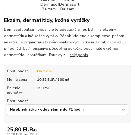
Ekzém, dermatitidy, kožné vyrážky
Dermasoft balzam obsahuje terapeutickú zmes bylín na ekzémy,
dermatitídu a iné kožné vyrážky. Pôsobí cielene a komplexne, pričom
nezaťažuje organizmus ťažkými syntetickými látkami. Kombinácia až 13
prírodných bylín priaznivo pôsobí na pokožku postihnutú ekzémom,
dermatitídou a vyrážkami. Extrakty z ...
celý popis
Dostupnosť
Do 3 dní
Merná cena
10,32 EUR / 100 ml
Balenie
250 ml
jednotky
Dostupnosť
25,80 EUR
/
ks
20,98 EUR
bez DPH