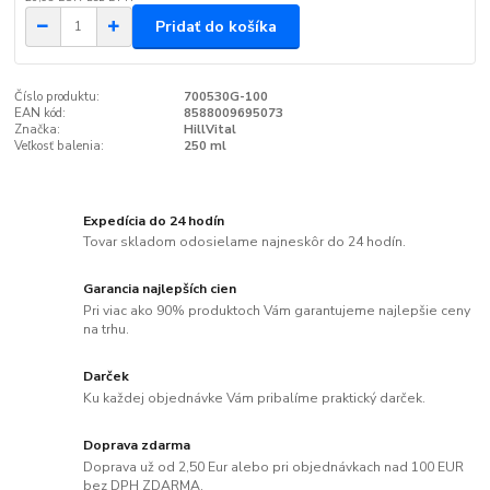
Pridať do košíka
Číslo produktu:
700530G-100
EAN kód:
8588009695073
Značka:
HillVital
Veľkosť balenia:
250 ml
Expedícia do 24 hodín
Tovar skladom odosielame najneskôr do 24 hodín.
Garancia najlepších cien
Pri viac ako 90% produktoch Vám garantujeme najlepšie ceny
na trhu.
Darček
Ku každej objednávke Vám pribalíme praktický darček.
Doprava zdarma
Doprava už od 2,50 Eur alebo pri objednávkach nad 100 EUR
bez DPH ZDARMA.