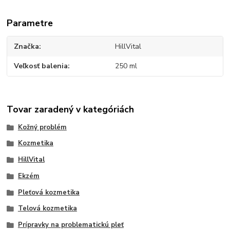
Parametre
Značka
HillVital
Veľkosť balenia
250 ml
Tovar zaradený v kategóriách
Kožný problém
Kozmetika
HillVital
Ekzém
Pleťová kozmetika
Telová kozmetika
Prípravky na problematickú pleť