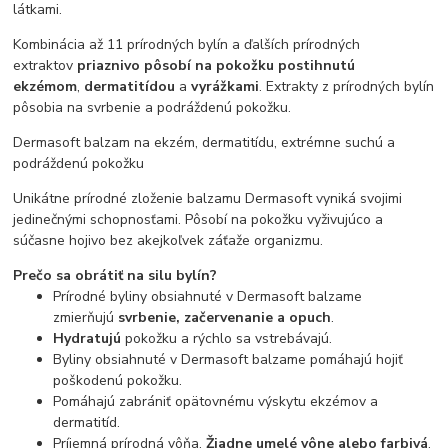
látkami.
Kombinácia až 11 prírodných bylín a ďalších prírodných
extraktov
priaznivo pôsobí
na pokožku postihnutú
ekzémom
,
dermatitídou
a
vyrážkami
. Extrakty z prírodných bylín
pôsobia na svrbenie a podráždenú pokožku.
Dermasoft balzam na ekzém, dermatitídu, extrémne suchú a
podráždenú pokožku
Unikátne prírodné zloženie balzamu Dermasoft vyniká svojimi
jedinečnými schopnosťami. Pôsobí na pokožku vyživujúco a
súčasne hojivo bez akejkoľvek záťaže organizmu.
Prečo sa obrátiť na silu bylín?
Prírodné byliny obsiahnuté v Dermasoft balzame
zmierňujú
svrbenie, začervenanie a opuch
.
Hydratujú
pokožku a rýchlo sa vstrebávajú.
Byliny obsiahnuté v Dermasoft balzame pomáhajú hojiť
poškodenú pokožku.
Pomáhajú zabrániť opätovnému výskytu ekzémov a
dermatitíd.
Príjemná prírodná vôňa.
Žiadne umelé vône alebo farbivá
.