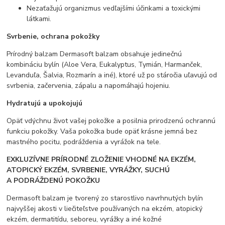
Nezaťažujú organizmus vedľajšími účinkami a toxickými
látkami.
Svrbenie, ochrana pokožky
Prírodný balzam Dermasoft balzam obsahuje jedinečnú
kombináciu bylín (Aloe Vera, Eukalyptus, Tymián, Harmanček,
Levanduľa, Šalvia, Rozmarín a iné), ktoré už po stáročia uľavujú od
svrbenia, začervenia, zápalu a napomáhajú hojeniu.
Hydratujú a upokojujú
Opäť vdýchnu život vašej pokožke a posilnia prirodzenú ochrannú
funkciu pokožky. Vaša pokožka bude opäť krásne jemná bez
mastného pocitu, podráždenia a vyrážok na tele.
EXKLUZÍVNE PRÍRODNÉ ZLOŽENIE VHODNÉ NA EKZÉM,
ATOPICKÝ EKZÉM, SVRBENIE, VYRÁŽKY, SUCHÚ
A PODRÁŽDENÚ POKOŽKU
Dermasoft balzam je tvorený zo starostlivo navrhnutých bylín
najvyššej akosti v liečiteľstve používaných na ekzém, atopický
ekzém, dermatitídu, seboreu, vyrážky a iné kožné