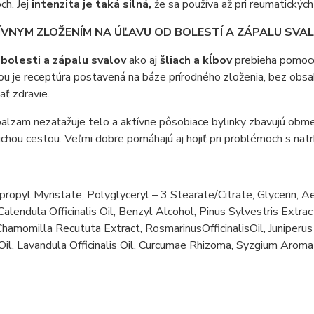
ch. Jej
intenzita je taká silná,
že sa používa až pri reumatických
ÍVNYM ZLOŽENÍM NA ÚĽAVU OD BOLESTÍ A ZÁPALU SVAL
bolesti a zápalu svalov
ako aj
šliach a kĺbov
prebieha pomocou
u je receptúra postavená na báze prírodného zloženia, bez obsa
ť zdravie.
balzam nezaťažuje telo a aktívne pôsobiace bylinky zbavujú ob
chou cestou. Veľmi dobre pomáhajú aj hojiť pri problémoch s n
e
propyl Myristate, Polyglyceryl – 3 Stearate/Citrate, Glycerin, 
Calendula Officinalis Oil, Benzyl Alcohol, Pinus Sylvestris Ext
Chamomilla Recututa Extract, RosmarinusOfficinalisOil, Juniperu
il, Lavandula Officinalis Oil, Curcumae Rhizoma, Syzgium Aromati