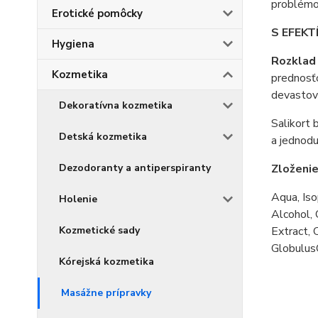
problémo
Erotické pomôcky
S EFEKT
Hygiena
Rozklad 
Kozmetika
prednosťo
devastova
Dekoratívna kozmetika
Salikort 
Detská kozmetika
a jednodu
Dezodoranty a antiperspiranty
Zloženi
Aqua, Iso
Holenie
Alcohol, 
Kozmetické sady
Extract, 
GlobulusO
Kórejská kozmetika
Masážne prípravky