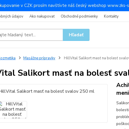
kupovanie v CZK prosím navštívte náš český webshop www.zks-s
obných údajov
Ako nakupovať
Obchodné podmienky
Kontakty
Hľadať
ozmetika
Masážne prípravky
HillVital Salikort masť na bolesť sval
Vital Salikort masť na bolesť sv
Achi
meni
Saliko
bolest
problém
poškod