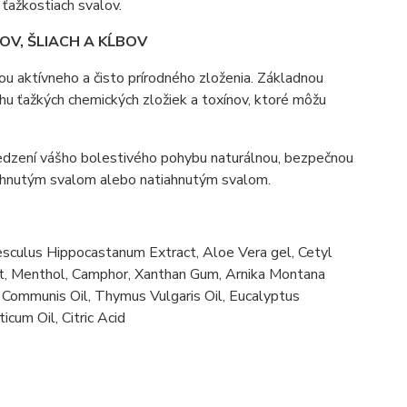
 ťažkostiach svalov.
OV, ŠLIACH A KĹBOV
 aktívneho a čisto prírodného zloženia. Základnou
hu ťažkých chemických zložiek a toxínov, ktoré môžu
medzení vášho bolestivého pohybu naturálnou, bezpečnou
atrhnutým svalom alebo natiahnutým svalom.
Aesculus Hippocastanum Extract, Aloe Vera gel, Cetyl
ract, Menthol, Camphor, Xanthan Gum, Arnika Montana
s Communis Oil, Thymus Vulgaris Oil, Eucalyptus
cum Oil, Citric Acid