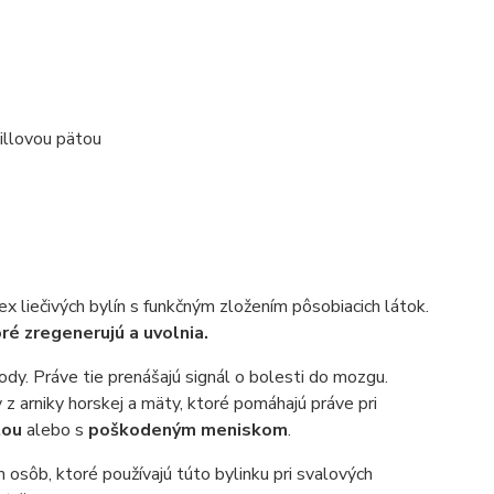
illovou pätou
x liečivých bylín s funkčným zložením pôsobiacich látok.
ré zregenerujú a uvolnia.
body. Práve tie prenášajú signál o bolesti do mozgu.
z arniky horskej a mäty, ktoré pomáhajú práve pri
tou
alebo s
poškodeným meniskom
.
osôb, ktoré používajú túto bylinku pri svalových