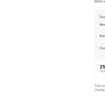
ktoré 
Dos
Mer
Bal
Dos
25
20,
Číslo p
Značka: