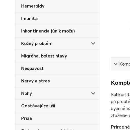
Hemeroidy
Imunita
Inkontinencia (únik moču)
Kožný problém
Migréna, bolesť hlavy
Kompl
Nespavosť
Nervy a stres
Komple
Nohy
Salikort 
pri prob
Odstávajúce uši
bylinné 
zloženie d
Prsia
Prírodné