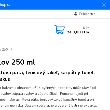
hop.cz.
Prihlásenie
0
ks
za
0,00 EUR
ov 250 ml
alov 250 ml
llova päta, tenisový lakeť, karpálny tunel,
skus
rt balzam s obsahom až 14 bylinných extraktov môže uľaviť od
i svalov, zápalu svalov a zápalu šliach. Pomáha najmä pri
och, ako achillova päta, tenisový lakeť, karpálny tunel a pri
enom menisku. Balzam spája silné a overené bylinné extrakty,