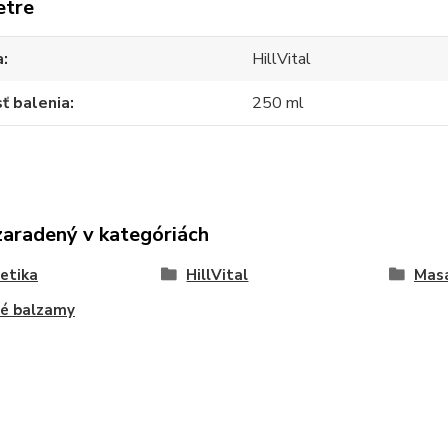
etre
a
HillVital
ť balenia
250 ml
zaradený v kategóriách
etika
HillVital
Masá
vé balzamy