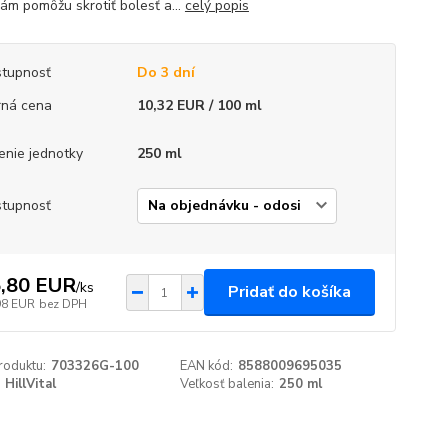
vám pomôžu skrotiť bolesť a...
celý popis
tupnosť
Do 3 dní
ná cena
10,32 EUR / 100 ml
enie jednotky
250 ml
tupnosť
,80 EUR
/
ks
Pridať do košíka
98 EUR
bez DPH
roduktu:
703326G-100
EAN kód:
8588009695035
HillVital
Veľkosť balenia:
250 ml