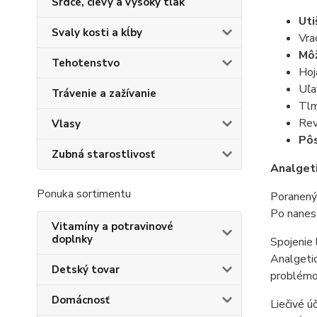
Srdce, cievy a vysoký tlak
Uti
Svaly kosti a kĺby
Vra
Môž
Tehotenstvo
Hoj
Uľa
Trávenie a zažívanie
Tlm
Rev
Vlasy
Pôs
Zubná starostlivosť
Analgeti
Ponuka sortimentu
Poranený 
Po nanese
Vitamíny a potravinové
doplnky
Spojenie 
Analgetic
Detský tovar
problém
Domácnosť
Liečivé ú