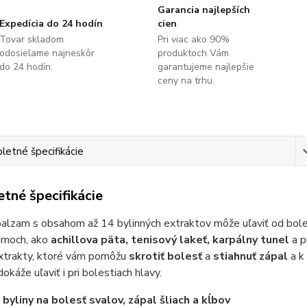
Garancia najlepších
Expedícia do 24 hodín
cien
Tovar skladom
Pri viac ako 90%
odosielame najneskôr
produktoch Vám
do 24 hodín.
garantujeme najlepšie
ceny na trhu.
etné špecifikácie
tné špecifikácie
balzam s obsahom až 14 bylinných extraktov môže uľaviť od boles
lémoch, ako
achillova päta, tenisový lakeť, karpálny tunel
a p
extrakty, ktoré vám pomôžu
skrotiť bolesť
a
stiahnuť zápal
a k
okáže uľaviť i pri bolestiach hlavy.
 byliny na bolesť svalov, zápal šliach a kĺbov