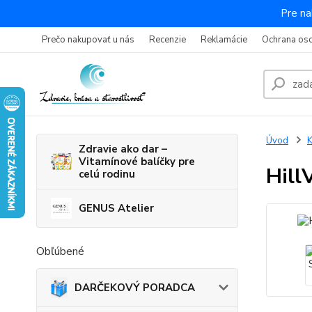
Pre na
Prečo nakupovať u nás
Recenzie
Reklamácie
Ochrana os
Úvod
K
Zdravie ako dar –
Vitamínové balíčky pre
Hill
celú rodinu
GENUS Atelier
Obľúbené
DARČEKOVÝ PORADCA