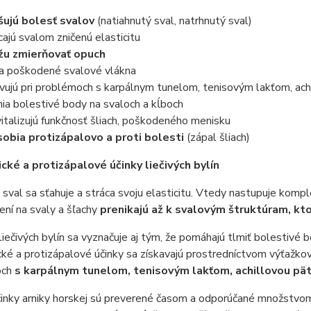
šujú bolesť svalov
(natiahnutý sval, natrhnutý sval)
cajú svalom zničenú elasticitu
u zmierňovať opuch
a poškodené svalové vlákna
vujú pri problémoch s karpálnym tunelom, tenisovým lakťom, ach
ia bolestivé body na svaloch a kĺboch
italizujú funkčnosť šliach, poškodeného menisku
obia protizápalovo a proti bolesti
(zápal šliach)
cké a protizápalové účinky liečivých bylín
sval sa sťahuje a stráca svoju elasticitu. Vtedy nastupuje komple
ní na svaly a šľachy
prenikajú až k svalovým štruktúram, kto
liečivých bylín sa vyznačuje aj tým, že pomáhajú tlmiť bolestivé 
ké a protizápalové účinky sa získavajú prostredníctvom výťažkov 
och
s karpálnym tunelom, tenisovým lakťom, achillovou pä
činky arniky horskej sú preverené časom a odporúčané množstvom 