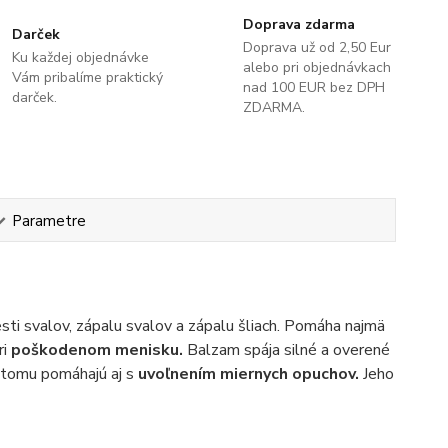
Doprava zdarma
Darček
Doprava už od 2,50 Eur
Ku každej objednávke
alebo pri objednávkach
Vám pribalíme praktický
nad 100 EUR bez DPH
darček.
ZDARMA.
Parametre
ti svalov, zápalu svalov a zápalu šliach. Pomáha najmä
ri
poškodenom menisku.
Balzam spája silné a overené
 tomu pomáhajú aj s
uvoľnením miernych opuchov.
Jeho