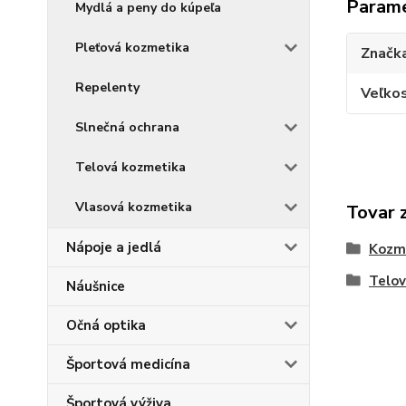
Param
Mydlá a peny do kúpeľa
Pleťová kozmetika
Značk
Repelenty
Veľkos
Slnečná ochrana
Telová kozmetika
Vlasová kozmetika
Tovar 
Nápoje a jedlá
Kozm
Telo
Náušnice
Očná optika
Športová medicína
Športová výživa