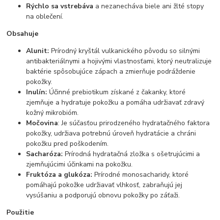
Rýchlo sa vstrebáva
a nezanecháva biele ani žlté stopy
na oblečení.
Obsahuje
Alunit:
Prírodný kryštál vulkanického pôvodu so silnými
antibakteriálnymi a hojivými vlastnosťami, ktorý neutralizuje
baktérie spôsobujúce zápach a zmierňuje podráždenie
pokožky.
Inulín:
Účinné prebiotikum získané z čakanky, ktoré
zjemňuje a hydratuje pokožku a pomáha udržiavať zdravý
kožný mikrobióm.
Močovina
: Je súčasťou prirodzeného hydratačného faktora
pokožky, udržiava potrebnú úroveň hydratácie a chráni
pokožku pred poškodením.
Sacharóza:
Prírodná hydratačná zložka s ošetrujúcimi a
zjemňujúcimi účinkami na pokožku.
Fruktóza a glukóza:
Prírodné monosacharidy, ktoré
pomáhajú pokožke udržiavať vlhkosť, zabraňujú jej
vysúšaniu a podporujú obnovu pokožky po záťaži.
Použitie