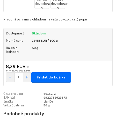
Prírodná ochrana s ohľadom na vašu pokožku
celý popis
Dostupnosť
Skladom
Merná cena
16,58 EUR / 100 g
Balenie
50 g
jednotky
8,29 EUR
/
ks
6,74 EUR
bez DPH
Pridať do košíka
Číslo produktu:
60152-2
EAN kód:
6922782629573
Značka:
tianDe
Veľkosť balenia:
50 g
Podobné produkty