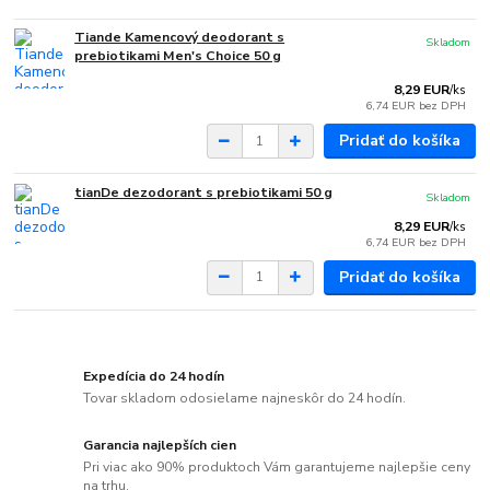
Tiande Kamencový deodorant s
Skladom
prebiotikami Men's Choice 50 g
8,29 EUR
/
ks
6,74 EUR
bez DPH
Pridať do košíka
tianDe dezodorant s prebiotikami 50 g
Skladom
8,29 EUR
/
ks
6,74 EUR
bez DPH
Pridať do košíka
Expedícia do 24 hodín
Tovar skladom odosielame najneskôr do 24 hodín.
Garancia najlepších cien
Pri viac ako 90% produktoch Vám garantujeme najlepšie ceny
na trhu.