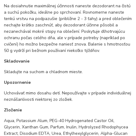
Na dosiahnutie maximálnej účinnosti naneste dezodorant na čistú
a suchú pokožku, ideálne po sprchovaní. Rovnomerne naneste
tenkú vrstvu na podpazušie (približne 2 - 3 ťahy) a pred oblečením
nechajte krátko zaschnúť, aby dezodorant účinne pôsobil a
nezanechával mokré stopy na oblečení. Poskytuje dlhotrvajúcu
ochranu počas celého dňa, ale v prípade potreby (napríklad po
cvičení) ho možno bezpečne naniesť znova. Balenie s hmotnosťou
50 g vydrží pri bežnom používaní niekoľko týždňov.
Skladovanie
Skladujte na suchom a chladnom mieste.
Upozornenie
Uchovávať mimo dosahu detí. Nepoužívajte v prípade individuálnej
neznášanlivosti niektorej zo zložiek.
Zloženie
Aqua, Potassium Alum, PEG-40 Hydrogenated Castor Oil,
Glycerin, Xanthan Gum, Parfum, Inulin, Hydrolyzed Rhodophycea
Extract, Disodium EDTA, Urea, Ethylhexylglycerin, Alpha-Glucan