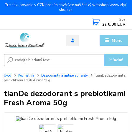
Pre nakupovanie v CZK prosím navštívte náš český webshop www.zks-
shop.cz.
0
ks
za
0,00 EUR
Menu
Hľadať
Úvod
Kozmetika
Dezodoranty a antiperspiranty
tianDe dezodorant s
prebiotikami Fresh Aroma 50g
tianDe dezodorant s prebiotikami
Fresh Aroma 50g