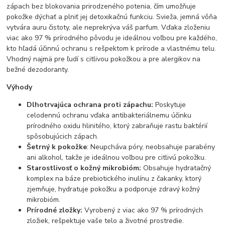
zápach bez blokovania prirodzeného potenia, čím umožňuje
pokožke dýchať a plniť jej detoxikačnú funkciu. Svieža, jemná vôňa
vytvára auru čistoty, ale neprekrýva váš parfum. Vďaka zloženiu
viac ako 97 % prírodného pôvodu je ideálnou voľbou pre každého,
kto hľadá účinnú ochranu s rešpektom k prírode a vlastnému telu.
Vhodný najmä pre ľudí s citlivou pokožkou a pre alergikov na
bežné dezodoranty.
Výhody
Dlhotrvajúca ochrana proti zápachu:
Poskytuje
celodennú ochranu vďaka antibakteriálnemu účinku
prírodného oxidu hlinitého, ktorý zabraňuje rastu baktérií
spôsobujúcich zápach.
Šetrný k pokožke
: Neupcháva póry, neobsahuje parabény
ani alkohol, takže je ideálnou voľbou pre citlivú pokožku.
Starostlivosť o kožný mikrobióm:
Obsahuje hydratačný
komplex na báze prebiotického inulínu z čakanky, ktorý
zjemňuje, hydratuje pokožku a podporuje zdravý kožný
mikrobióm.
Prírodné zložky:
Vyrobený z viac ako 97 % prírodných
zložiek, rešpektuje vaše telo a životné prostredie.