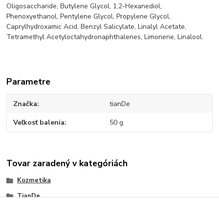
Oligosaccharide, Butylene Glycol, 1,2-Hexanediol,
Phenoxyethanol, Pentylene Glycol, Propylene Glycol,
Caprylhydroxamic Acid, Benzyl Salicylate, Linalyl Acetate,
Tetramethyl Acetyloctahydronaphthalenes, Limonene, Linalool.
Parametre
Značka
tianDe
Veľkosť balenia
50 g
Tovar zaradený v kategóriách
Kozmetika
TianDe
Dezodoranty a antiperspiranty