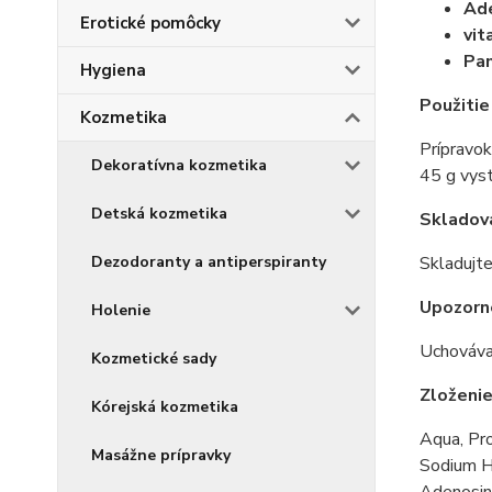
Ade
Erotické pomôcky
vit
Pan
Hygiena
Použitie
Kozmetika
Prípravok
Dekoratívna kozmetika
45 g vyst
Detská kozmetika
Skladov
Dezodoranty a antiperspiranty
Skladujt
Upozorn
Holenie
Uchovávaj
Kozmetické sady
Zloženi
Kórejská kozmetika
Aqua, Pr
Masážne prípravky
Sodium Hy