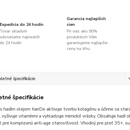
Garancia najlepších
Expedícia do 24 hodín
cien
Tovar skladom
Pri viac ako 90%
odosielame najneskôr
produktoch Vám
do 24 hodín.
garantujeme najlepšie
ceny na trhu.
etné špecifikácie
tné špecifikácie
s hadím olejom tianDe aktivuje tvorbu kolagénu a účinne sa stará
, vyživuje vitamínmi a vyhladzuje mimické vrásky. Obsahuje hadí o
 pre komplexnú anti-age starostlivosť. Vhodný pre pleť 35+, su