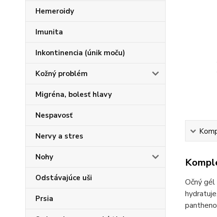
Hemeroidy
Imunita
Inkontinencia (únik moču)
Kožný problém
Migréna, bolesť hlavy
Nespavosť
Kompl
Nervy a stres
Nohy
Komple
Odstávajúce uši
Očný gél 
hydratuje
Prsia
panthenol