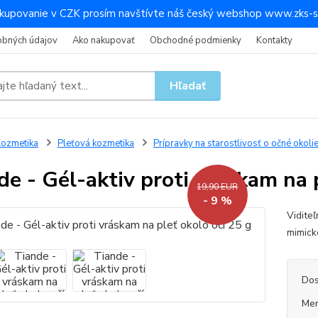
kupovanie v CZK prosím navštívte náš český webshop www.zks-s
obných údajov
Ako nakupovať
Obchodné podmienky
Kontakty
Hľadať
ozmetika
Pleťová kozmetika
Prípravky na starostlivosť o očné okoli
de - Gél-aktiv proti vráskam na 
19,90 EUR
- 9 %
Viditeľ
mimick
Dos
Mer