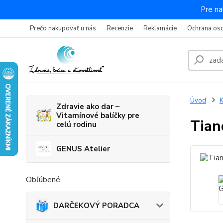
Pre na
Prečo nakupovať u nás
Recenzie
Reklamácie
Ochrana os
Úvod
K
Zdravie ako dar –
Vitamínové balíčky pre
Tian
celú rodinu
GENUS Atelier
Obľúbené
DARČEKOVÝ PORADCA