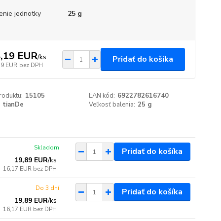
enie jednotky
25 g
,19 EUR
/
ks
Pridať do košíka
79 EUR
bez DPH
roduktu:
15105
EAN kód:
6922782616740
tianDe
Veľkosť balenia:
25 g
Skladom
Pridať do košíka
19,89 EUR
/
ks
16,17 EUR
bez DPH
Do 3 dní
Pridať do košíka
19,89 EUR
/
ks
16,17 EUR
bez DPH