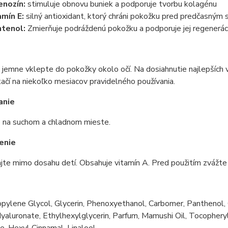
nozín:
stimuluje obnovu buniek a podporuje tvorbu kolagénu
amín E:
silný antioxidant, ktorý chráni pokožku pred predčasným 
tenol:
Zmierňuje podráždenú pokožku a podporuje jej regenerác
 jemne vklepte do pokožky okolo očí. Na dosiahnutie najlepších 
ačí na niekoľko mesiacov pravidelného používania.
anie
e na suchom a chladnom mieste.
enie
te mimo dosahu detí. Obsahuje vitamín A. Pred použitím zvážte 
e
opylene Glycol, Glycerin, Phenoxyethanol, Carbomer, Panthenol,
aluronate, Ethylhexylglycerin, Parfum, Mamushi Oil, Tocopheryl