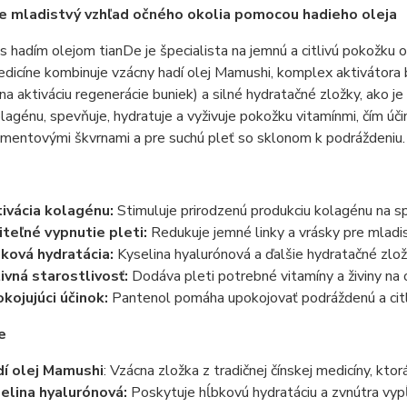
 mladistvý vzhľad očného okolia pomocou hadieho oleja
s hadím olejom tianDe je špecialista na jemnú a citlivú pokožku o
edicíne kombinuje vzácny hadí olej Mamushi, komplex aktivátora 
a aktiváciu regenerácie buniek) a silné hydratačné zložky, ako je
lagénu, spevňuje, hydratuje a vyživuje pokožku vitamínmi, čím úč
gmentovými škvrnami a pre suchú pleť so sklonom k podráždeniu.
ivácia kolagénu:
Stimuluje prirodzenú produkciu kolagénu na s
iteľné vypnutie pleti:
Redukuje jemné linky a vrásky pre mladis
ková hydratácia:
Kyselina hyalurónová a ďalšie hydratačné zlož
ivná starostlivosť:
Dodáva pleti potrebné vitamíny a živiny na 
kojujúci účinok:
Pantenol pomáha upokojovať podráždenú a citl
e
í olej Mamushi
: Vzácna zložka z tradičnej čínskej medicíny, kt
elina hyalurónová:
Poskytuje hĺbkovú hydratáciu a zvnútra vyp