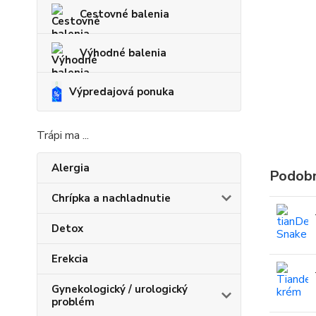
Cestovné balenia
Výhodné balenia
Výpredajová ponuka
Trápi ma ...
Alergia
Podobn
Chrípka a nachladnutie
Detox
Erekcia
Gynekologický / urologický
problém