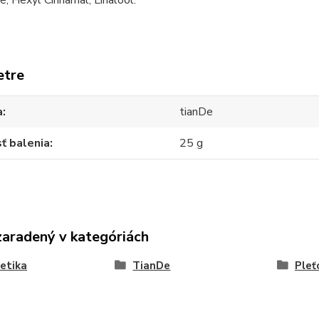
, Hexyl Cinnamal, Linalool.
etre
a
tianDe
ť balenia
25 g
zaradený v kategóriách
etika
TianDe
Pleť