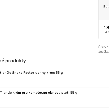
Bal
18
14,
Číslo p
Značka:
é produkty
tianDe Snake Factor denný krém 55 g
Tiande krém pre komplexnú obnovu pleti 55 g