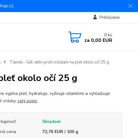
hop.cz.
Prihlásenie
0
ks
za
0,00 EUR
e
Tiande - Gél-aktiv proti vráskam na pleť okolo očí 25 g
pleť okolo očí 25 g
ne vypína pleť, hydratuje, vyživuje vitamínmi a vyhladzuje
é vrásky.
celý popis
tupnosť
Skladom
ná cena
72,76 EUR / 100 g