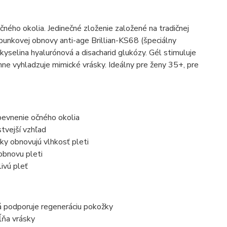
čného okolia. Jedinečné zloženie založené na tradičnej
bunkovej obnovy anti-age Brillian-KS68 (špeciálny
 kyselina hyalurónová a disacharid glukózy. Gél stimuluje
inne vyhladzuje mimické vrásky. Ideálny pre ženy 35+, pre
pevnenie očného okolia
tvejší vzhľad
ky obnovujú vlhkosť pleti
obnovu pleti
ivú pleť
orá podporuje regeneráciu pokožky
ĺňa vrásky