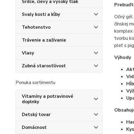
Srdce, cievy a vysoký tlak
Prebuďte
Svaly kosti a kĺby
Očný gél 
čínskej m
Tehotenstvo
komplex n
tvorbu ko
Trávenie a zažívanie
pleť s pi
Vlasy
Výhody
Zubná starostlivosť
Akt
Vid
Ponuka sortimentu
Hĺb
Výž
Vitamíny a potravinové
Upo
doplnky
Obsahuj
Detský tovar
Had
Domácnosť
Kys