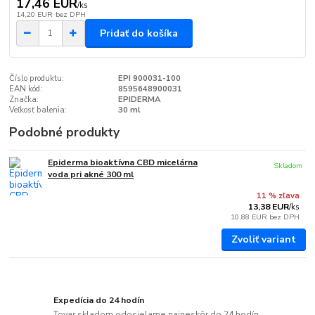
17,46 EUR
/
ks
14,20 EUR
bez DPH
Pridať do košíka
Číslo produktu:
EPI 900031-100
EAN kód:
8595648900031
Značka:
EPIDERMA
Veľkosť balenia:
30 ml
Podobné produkty
Epiderma bioaktívna CBD micelárna
Skladom
voda pri akné 300 ml
11 % zľava
13,38 EUR
/
ks
10,88 EUR
bez DPH
Zvoliť variant
Expedícia do 24 hodín
Tovar skladom odosielame najneskôr do 24 hodín.