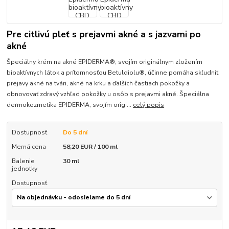
Pre citlivú pleť s prejavmi akné a s jazvami po
akné
Špeciálny krém na akné EPIDERMA®, svojím originálnym zložením
bioaktívnych látok a prítomnosťou Betuldiolu®, účinne pomáha skľudniť
prejavy akné na tvári, akné na krku a ďalších častiach pokožky a
obnovovať zdravý vzhľad pokožky u osôb s prejavmi akné. Špeciálna
dermokozmetika EPIDERMA, svojím origi...
celý popis
Dostupnosť
Do 5 dní
Merná cena
58,20 EUR / 100 ml
Balenie
30 ml
jednotky
Dostupnosť