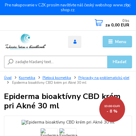
Pre nakupovanie v CZK prosím navštívte náš český webshop www.zks-
shop.cz.
0
ks
za
0,00 EUR
Menu
Hľadať
Úvod
Kozmetika
Pleťová kozmetika
Prípravky na problematickú pleť
Epiderma bioaktívny CBD krém pri Akné 30 ml
Epiderma bioaktívny CBD krém
pri Akné 30 ml
19,00 EUR
- 8 %