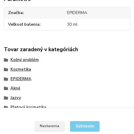
Značka
EPIDERMA
Veľkosť balenia
30 ml
Tovar zaradený v kategóriách
Kožný problém
Kozmetika
EPIDERMA
Akné
Jazvy
Pleťová kozmetika
Prípravky na problematickú pleť
Súhlasím
Nastavenia