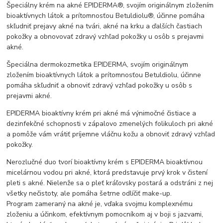
Špeciálny krém na akné EPIDERMA®, svojím originálnym zložením
bioaktívnych látok a prítomnosťou Betuldiolu®, účinne pomáha
skľudniť prejavy akné na tvári, akné na krku a ďalších častiach
pokožky a obnovovať zdravý vzhľad pokožky u osôb s prejavmi
akné.
Špeciálna dermokozmetika EPIDERMA, svojím originálnym
zložením bioaktívnych látok a prítomnosťou Betuldiolu, účinne
pomáha skľudniť a obnoviť zdravý vzhľad pokožky u osôb s
prejavmi akné.
EPIDERMA bioaktívny krém pri akné má výnimočné čistiace a
dezinfekčné schopnosti v zápalovo zmenelých folikuloch pri akné
a pomôže vám vrátiť príjemne vláčnu kožu a obnoviť zdravý vzhľad
pokožky.
Nerozlučné duo tvorí bioaktívny krém s EPIDERMA bioaktívnou
micelárnou vodou pri akné, ktorá predstavuje prvý krok v čistení
pleti s akné. Nielenže sa o pleť kráľovsky postará a odstráni z nej
všetky nečistoty, ale pomáha šetrne odlíčiť make-up.
Program zameraný na akné je, vďaka svojmu komplexnému
zloženiu a účinkom, efektívnym pomocníkom aj v boji s jazvami,