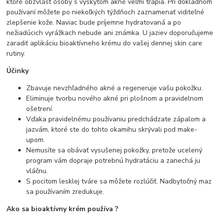
ktoré obzvlásť osoby s výskytom akné veľmi trápia. Pri dôkladnom
používaní môžete po niekoľkých týždňoch zaznamenať viditeľné
zlepšenie kože. Naviac bude príjemne hydratovaná a po
nežiadúcich vyrážkach nebude ani známka. U jaziev doporučujeme
zaradiť aplikáciu bioaktívneho krému do vašej dennej skin care
rutiny.
Účinky
Zbavuje nevzhľadného akné a regeneruje vašu pokožku.
Eliminuje tvorbu nového akné pri plošnom a pravidelnom
ošetrení.
Vďaka pravidelnému používaniu predchádzate zápalom a
jazvám, ktoré ste do tohto okamihu skrývali pod make-
upom.
Nemusíte sa obávať vysušenej pokožky, pretože ucelený
program vám dopraje potrebnú hydratáciu a zanechá ju
vláčnu.
S pocitom lesklej tváre sa môžete rozlúčiť. Nadbytočný maz
sa používaním zredukuje.
Ako sa bioaktívny krém používa ?