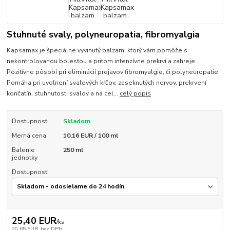
Stuhnuté svaly, polyneuropatia, fibromyalgia
Kapsamax je špeciálne vyvinutý balzam, ktorý vám pomôže s
nekontrolovanou bolesťou a pritom intenzívne prekrví a zahreje.
Pozitívne pôsobí pri eliminácií prejavov fibromyalgie, či polyneuropatie.
Pomáha pri uvoľnení svalových kŕčov, zaseknutých nervov, prekrvení
končatín, stuhnutosti svalov a na cel...
celý popis
Dostupnosť
Skladom
Merná cena
10,16 EUR / 100 ml
Balenie
250 ml
jednotky
Dostupnosť
25,40 EUR
/
ks
20,65 EUR
bez DPH