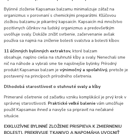
Bylinné zloženie Kapsamax balzamu minimalizuje záťaž na
organizmus v porovnaní s chemickými preparátmi. Kľúčovou
zložkou balzamu je pikantný kapsaicín. Kapsaicín má množstvo
pozitívnych účinkov na ľudský organizmus a predovšetkým
uvoľňuje svaly. Dokáže znížiť svrbenie, začervenanie avšak
používa sa najmä na zníženie bolesti svalstva a bolesti kĺbov.
11 účinných bylinných extraktov,
ktoré balzam
obsahuje,
naplno cielia na stuhnuté kĺby a svaly. Nenechali sme
nič na náhode a vybrali sme tie najsilnejšie bylinky. Prírodný
produkt Kapsamax balzam je
výnimočný a spoľahlivý,
pretože je
postavený na princípoch prírodného ošetrenia.
Dlhodobá starostlivosť o stuhnuté svaly a kĺby
Primerané ošetrenie od začiatku vzniku komplikácií je prvý krok v
správnej starostlivosti.
Praktické veľké balenie
vám umožňuje
použiť Kapsamax ihneď a navyše sa pripraviť na nečakané
situácie.
EXKLUZÍVNE BYLINNÉ ZLOŽENIE PRISPIEVA K ZMIERNENIU
BOLESTI, PREKRVUJE TKANIVO A NAPOMÁHA UVOĽNIŤ