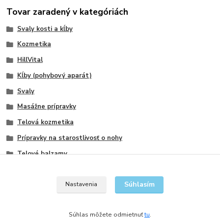
Tovar zaradený v kategóriách
Svaly kosti a kĺby
Kozmetika
HillVital
Kĺby (pohybový aparát)
Svaly
Masážne prípravky
Telová kozmetika
Prípravky na starostlivosť o nohy
Telové balzamy
Telové krémy
Súhlasím
Nastavenia
Súhlas môžete odmietnuť
tu
.