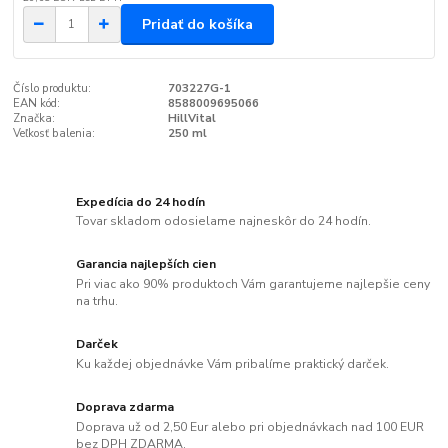
Pridať do košíka
Číslo produktu:
703227G-1
EAN kód:
8588009695066
Značka:
HillVital
Veľkosť balenia:
250 ml
Expedícia do 24 hodín
Tovar skladom odosielame najneskôr do 24 hodín.
Garancia najlepších cien
Pri viac ako 90% produktoch Vám garantujeme najlepšie ceny
na trhu.
Darček
Ku každej objednávke Vám pribalíme praktický darček.
Doprava zdarma
Doprava už od 2,50 Eur alebo pri objednávkach nad 100 EUR
bez DPH ZDARMA.