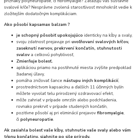
príznaky polyneuropatie, či fibromyalgie? Zaťažujú vás sústavné
svalové kŕče? Nesprávne zvolená starostlivosť mnohokrát vedie k
zložitejším dodatočným komplikáciam.
Ako pôsobí kapsamax balzam ?
je schopný pôsobiť upokojujúco
identicky na kĺby a svaly,
svoju zdatnosť prejavuje pri
uvoľňovaní svalových kŕčov,
zaseknutí nervov, prekrvení končatín, stuhnutosti
svalov
a celkovú pohyblivosť,
Zmierňuje bolesť.
aplikáciou priamo na postihnuté miesta zvýšite predpoklad
žiadanej úľavy,
pomáha znižovať šance
nástupu iných komplikácií
,
prostredníctvom kapsaicínu a ďalších 11 účinných bylín
môžete vyvolať telu prirodzený ozdravovací efekt,
môže zahriať v prípade omrzlín alebo podchladenia,
rovnako prekrviť v prípade studených končatín,
pozitívne pôsobí aj pri eliminácií prejavov
fibromyalgie
,
či
polyneuropatie
.
Ak zasiahla bolesť vaše kĺby, stuhnutie vaše svaly alebo vám
tŕpnu končatiny, siahnite po sile prírody.