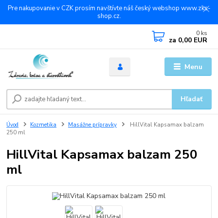
Pre nakupovanie v CZK prosím navštívte náš český webshop www.zks-
shop.cz.
0
ks
za
0,00 EUR
Menu
Hľadať
Úvod
Kozmetika
Masážne prípravky
HillVital Kapsamax balzam
250 ml
HillVital Kapsamax balzam 250
ml