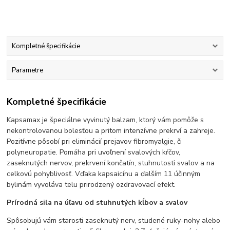
Kompletné špecifikácie
Parametre
Kompletné špecifikácie
Kapsamax je špeciálne vyvinutý balzam, ktorý vám pomôže s
nekontrolovanou bolesťou a pritom intenzívne prekrví a zahreje.
Pozitívne pôsobí pri eliminácií prejavov fibromyalgie, či
polyneuropatie. Pomáha pri uvoľnení svalových kŕčov,
zaseknutých nervov, prekrvení končatín, stuhnutosti svalov a na
celkovú pohyblivosť. Vďaka kapsaicínu a ďalším 11 účinným
bylinám vyvoláva telu prirodzený ozdravovací efekt.
Prírodná sila na úľavu od stuhnutých kĺbov a svalov
Spôsobujú vám starosti zaseknutý nerv, studené ruky-nohy alebo