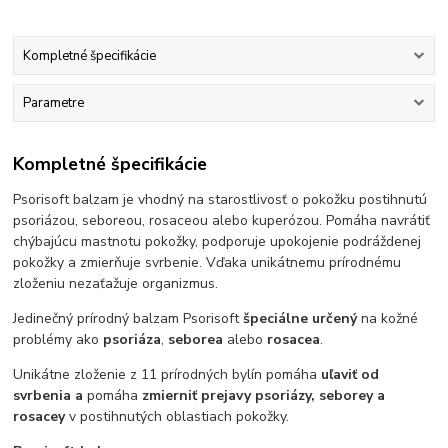
Kompletné špecifikácie
Parametre
Kompletné špecifikácie
Psorisoft balzam je vhodný na starostlivosť o pokožku postihnutú
psoriázou, seboreou, rosaceou alebo kuperózou. Pomáha navrátiť
chýbajúcu mastnotu pokožky, podporuje upokojenie podráždenej
pokožky a zmierňuje svrbenie. Vďaka unikátnemu prírodnému
zloženiu nezaťažuje organizmus.
Jedinečný prírodný balzam Psorisoft
špeciálne určený
na kožné
problémy ako
psoriáza
,
seborea
alebo
rosacea
.
Unikátne zloženie z 11 prírodných bylín pomáha
uľaviť
od
svrbenia a
pomáha
zmierniť prejavy psoriázy, seborey a
rosacey
v postihnutých oblastiach pokožky.