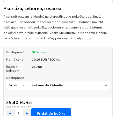
Psoriáza, seborea, rosacea
Psorisoft balzam je vhodný na starostlivosť o pokožku postihnutú
psoriázou, seboreou, rosaceou alebo kuperózou. Pomáha navrátiť
chýbajúcu mastnotu pokožky, podporuje upokojenie podráždenej
pokožky a zmierňuje svrbenie. Vďaka unikátnemu prírodnému zloženiu
nezaťažuje organizmus. Jedinečný prírodný ba...
celý popis
Dostupnosť
Skladom
Merná cena
10,16 EUR / 100 ml
Balenie
250 ml
jednotky
Dostupnosť
25,40 EUR
/
ks
20,65 EUR
bez DPH
Pridať do košíka