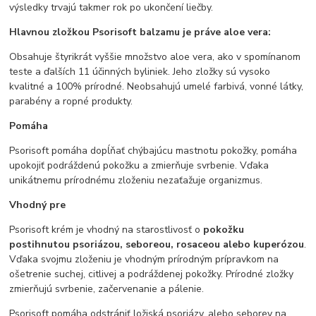
výsledky trvajú takmer rok po ukončení liečby.
Hlavnou zložkou Psorisoft balzamu je práve aloe vera:
Obsahuje štyrikrát vyššie množstvo aloe vera, ako v spomínanom
teste a ďalších 11 účinných byliniek. Jeho zložky sú vysoko
kvalitné a 100% prírodné. Neobsahujú umelé farbivá, vonné látky,
parabény a ropné produkty.
Pomáha
Psorisoft pomáha dopĺňať chýbajúcu mastnotu pokožky, pomáha
upokojiť podráždenú pokožku a zmierňuje svrbenie. Vďaka
unikátnemu prírodnému zloženiu nezaťažuje organizmus.
Vhodný pre
Psorisoft krém je vhodný na starostlivosť o
pokožku
postihnutou psoriázou, seboreou, rosaceou alebo kuperózou
.
Vďaka svojmu zloženiu je vhodným prírodným prípravkom na
ošetrenie suchej, citlivej a podráždenej pokožky. Prírodné zložky
zmierňujú svrbenie, začervenanie a pálenie.
Psorisoft pomáha odstrániť ložiská psoriázy, alebo seborey na