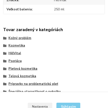
Značka
HillVital
Veľkosť balenia
250 ml
Tovar zaradený v kategóriách
Kožný problém
Kozmetika
HillVital
Psoriáza
Pleťová kozmetika
Telová kozmetika
Prípravky na problematickú pleť
Špeciálna starostlivosť o pokožku
Telové balzamy
Súhlasím
Nastavenia