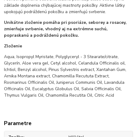
základe doplnenia chýbajúcej mastnoty pokožky. Aktívne látky
upokojujú podráždenú pokožku a zmierňujú svrbenie.
Unikátne zloženie pomáha pri psoriáze, seborey a rosacey,
zmierňuje svrbenie, vhodný aj na extrémne suchú,
popraskanú a podráždenú pokožku.
Zloženie
Aqua, Isopropyl Myristate, Polyglyceryl - 3 Stearate/citrate,
Glycerín, Aloe vera gel, Cetyl alcohol, Celandula Officinalis oil,
Ichtiol, Benzyl alcohol, Pinus Sylvestris extract, Xantahan Gum,
Arnika Montana extract, Chamomilla Recututa Extract,
Rosmarinus Officinalis Oil, Juniperus Communis Oil, Lavandula
Officinalis Oil, Eucalyptus Globulus Oil, Salvia Officinalis Oil,
Thymus Vulgaris Oil, Chamomilla Recutita Oil, Citric Acid
Parametre