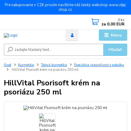
Pre nakupovanie v CZK prosím navštívte náš český webshop www.zks-
shop.cz.
0
ks
za
0,00 EUR
Menu
Hľadať
Úvod
Kozmetika
Telová kozmetika
Špeciálna starostlivosť o pokožku
HillVital Psorisoft krém na psoriázu 250 ml
HillVital Psorisoft krém na
psoriázu 250 ml