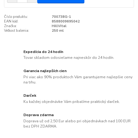
Číslo produktu:
700738G-1
EAN kód:
8588009695042
Značka:
HillVital
Veľkosť balenia:
250 ml
Expedícia do 24 hodín
Tovar skladom odosielame najneskôr do 24 hodín.
Garancia najlepších cien
Pri viac ako 90% produktoch Vám garantujeme najlepšie ceny
na trhu.
Darček
Ku každej objednávke Vám pribalíme praktický darček.
Doprava zdarma
Doprava už od 2,50 Eur alebo pri objednávkach nad 100 EUR
bez DPH ZDARMA.