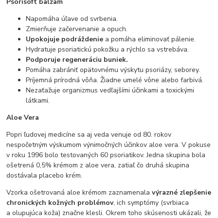
Psorisoft balzam
Napomáha úľave od svrbenia.
Zmierňuje začervenanie a opuch.
Upokojuje podráždenie
a pomáha eliminovať pálenie.
Hydratuje psoriatickú pokožku a rýchlo sa vstrebáva.
Podporuje regeneráciu buniek.
Pomáha zabrániť opätovnému výskytu psoriázy, seborey.
Príjemná prírodná vôňa. Žiadne umelé vône alebo farbivá.
Nezaťažuje organizmus vedľajšími účinkami a toxickými
látkami.
Aloe Vera
Popri ľudovej medicíne sa aj veda venuje od 80. rokov
nespočetným výskumom výnimočných účinkov aloe vera. V pokuse
v roku 1996 bolo testovaných 60 psoriatikov. Jedna skupina bola
ošetrená 0,5% krémom z aloe vera, zatiaľ čo druhá skupina
dostávala placebo krém.
Vzorka ošetrovaná aloe krémom zaznamenala
výrazné zlepšenie
chronických kožných problémov
, ich symptómy (svrbiaca
a olupujúca koža) značne klesli. Okrem toho skúsenosti ukázali, že