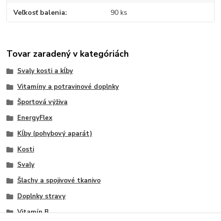
Veľkosť balenia
90 ks
Tovar zaradený v kategóriách
Svaly kosti a kĺby
Vitamíny a potravinové doplnky
Športová výživa
EnergyFlex
Kĺby (pohybový aparát)
Kosti
Svaly
Šlachy a spojivové tkanivo
Doplnky stravy
Vitamín B