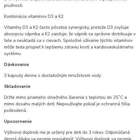
pružnosti.
Kombinácia vitamínov D3 a K2
Vitamíny D3 a K2 často pôsobia synergicky, pretože D3 zvyšuje
absorpciu vápnika a K2 zaisťuje, že vápnik sa správne distribuuje v
tele a neukladá sa v cievach. Spoločné užívanie týchto vitamínov
môže teda prispieť k lepšiemu zdraviu kostí a kardiovaskulárneho
systému.
Dávkovanie
3 kapsuly denne s dostatočným množstvom vody
Skladovanie
Držte mimo priameho slnečného žiarenia s teplotou do 25˚C a
mimo dosahu malých detí. Nepoužívajte pokiaľ je ochranná fólia
poškodená.
Upozornenie
Výživový doplnok nie je určený pre deti do 3 rokov. Odporúčaná
denná dávka sa nesmie presiahnúť. Výživový doplnok sa nesmie