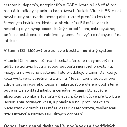
serotonín, dopamín, norepinefrín a GABA, ktoré sú dôležité pre
reguláciu nálady, spánku a kognitívnych funkcií. Vitamín B6 je tiež
nevyhnutný pre tvorbu hemoglobínu, ktorý prenáša kyslík v
červených krvinkách. Nedostatok vitamínu B6 môže viesť k
neurologickým symptómom, kožným problémom, mikrocytárnej
anémii a oslabeniu imunitného systému, čo zvyšuje náchylnosť na
infekcie.
Vitamín D3: kľúčový pre zdravie kostí a imunitný systém
Vitamín D3, známy tiež ako cholekalciferol, je nevyhnutný na
udržanie zdravia kostí a zubov, podporu imunitného systému,
mozgu a nervového systému. Telo produkuje vitamín D3, keď je
koža vystavená slnečnému žiareniu. Medzi hlavné potravinové
zdroje patria ryby, ako losos a makrela, rybie oleje a obohatené
potraviny, napríklad mlieko a cereálie. Vitamín D3 zvyšuje
absorpciu vápnika a fosforu v črevách, čo je kľúčové pre tvorbu a
udržiavanie zdravých kostí, a pomáha v boji proti infekciám.
Nedostatok vitamínu D3 môže viesť k osteoporóze, zvýšenému
riziku infekcií a kardiovaskulárnych ochorení.
Odporúčaná denná dávka sa líši podľa veku a špecifických