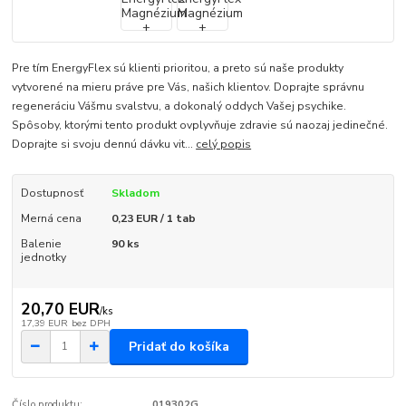
Pre tím EnergyFlex sú klienti prioritou, a preto sú naše produkty
vytvorené na mieru práve pre Vás, našich klientov. Doprajte správnu
regeneráciu Vášmu svalstvu, a dokonalý oddych Vašej psychike.
Spôsoby, ktorými tento produkt ovplyvňuje zdravie sú naozaj jedinečné.
Doprajte si svoju dennú dávku vit...
celý popis
Dostupnosť
Skladom
Merná cena
0,23 EUR / 1 tab
Balenie
90 ks
jednotky
20,70 EUR
/
ks
17,39 EUR
bez DPH
Pridať do košíka
Číslo produktu:
019302G