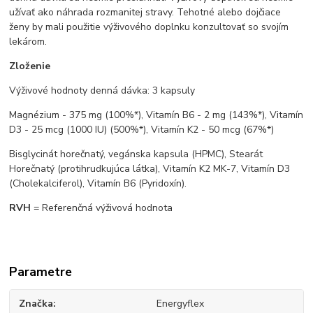
užívať ako náhrada rozmanitej stravy. Tehotné alebo dojčiace
ženy by mali použitie výživového doplnku konzultovať so svojím
lekárom.
Zloženie
Výživové hodnoty denná dávka: 3 kapsuly
Magnézium - 375 mg (100%*), Vitamín B6 - 2 mg (143%*), Vitamín
D3 - 25 mcg (1000 IU) (500%*), Vitamín K2 - 50 mcg (67%*)
Bisglycinát horečnatý, vegánska kapsula (HPMC), Stearát
Horečnatý (protihrudkujúca látka), Vitamín K2 MK-7, Vitamín D3
(Cholekalciferol), Vitamín B6 (Pyridoxín).
RVH
= Referenčná výživová hodnota
Parametre
Značka
Energyflex