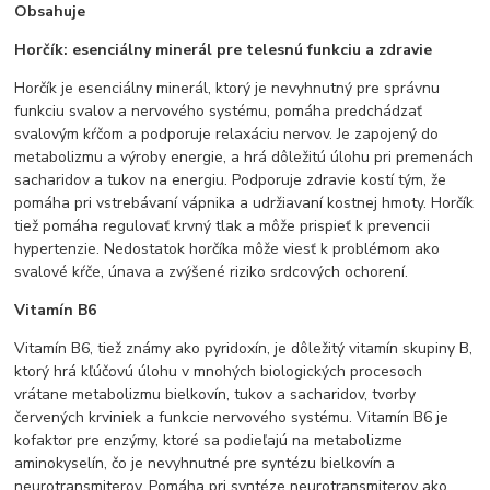
Obsahuje
Horčík: esenciálny minerál pre telesnú funkciu a zdravie
Horčík je esenciálny minerál, ktorý je nevyhnutný pre správnu
funkciu svalov a nervového systému, pomáha predchádzať
svalovým kŕčom a podporuje relaxáciu nervov. Je zapojený do
metabolizmu a výroby energie, a hrá dôležitú úlohu pri premenách
sacharidov a tukov na energiu. Podporuje zdravie kostí tým, že
pomáha pri vstrebávaní vápnika a udržiavaní kostnej hmoty. Horčík
tiež pomáha regulovať krvný tlak a môže prispieť k prevencii
hypertenzie. Nedostatok horčíka môže viesť k problémom ako
svalové kŕče, únava a zvýšené riziko srdcových ochorení.
Vitamín B6
Vitamín B6, tiež známy ako pyridoxín, je dôležitý vitamín skupiny B,
ktorý hrá kľúčovú úlohu v mnohých biologických procesoch
vrátane metabolizmu bielkovín, tukov a sacharidov, tvorby
červených krviniek a funkcie nervového systému. Vitamín B6 je
kofaktor pre enzýmy, ktoré sa podieľajú na metabolizme
aminokyselín, čo je nevyhnutné pre syntézu bielkovín a
neurotransmiterov. Pomáha pri syntéze neurotransmiterov ako