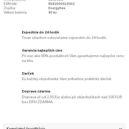
EAN kód:
8582000019302
Značka:
Energyflex
Veľkosť balenia:
90 ks
Expedícia do 24 hodín
Tovar skladom odosielame najneskôr do 24 hodín.
Garancia najlepších cien
Pri viac ako 90% produktoch Vám garantujeme najlepšie ceny
na trhu.
Darček
Ku každej objednávke Vám pribalíme praktický darček.
Doprava zdarma
Doprava už od 2,50 Eur alebo pri objednávkach nad 100 EUR
bez DPH ZDARMA.