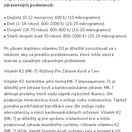
zdravotných podmienok:
• Dojčatá (0-12 mesiacov): 400 IU (10 mikrogramov)
• Deti (1-18 rokov): 600-1000 IU (15-25 mikrogramov)
• Dospelí (18-70 rokov): 600-800 IU (15-20 mikrogramov)
• Starší dospelí (nad 70 rokov): 800-1000 IU (20-25 mikrogramov)
Pri užívaní doplnkov vitamínu D3 je dôležité konzultovať sa s
lekárom, aby sa predišlo predávkovaniu, ktoré môže viesť k
toxicite a závažným zdravotným problémom.
Vitamín K2 (MK-7): Kľúčový Pre Zdravie Kostí a Ciev
Vitamín K2, konkrétne jeho forma MK-7 (menaquinone-7), je
dôležitý pre zdravie kostí a kardiovaskulárne zdravie. MK-7
aktivuje proteíny, ktoré viažu vápnik na kostné tkanivo, čím
podporuje mineralizáciu kostí a znižuje riziko osteoporózy. Taktiež
pomáha predchádzať kalcifikácii ciev, čím znižuje riziko
aterosklerózy a iných kardiovaskulárnych ochorení. Vitamín K2
(MK-7) je dôležitý aj pre správnu zrážanlivosť krvi a môže
podporovať zdravie imunitného systému. Užívanie vitamínu K2
(MK-7) môže zlepšiť hustotu kostí, ochranu ciev a prispieť k ich