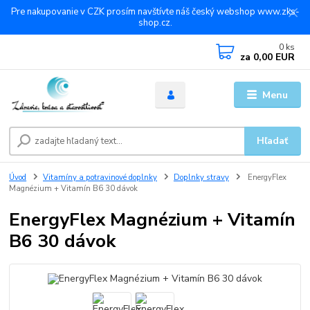
Pre nakupovanie v CZK prosím navštívte náš český webshop www.zks-
shop.cz.
0
ks
za
0,00 EUR
Menu
Hľadať
Úvod
Vitamíny a potravinové doplnky
Doplnky stravy
EnergyFlex
Magnézium + Vitamín B6 30 dávok
EnergyFlex Magnézium + Vitamín
B6 30 dávok